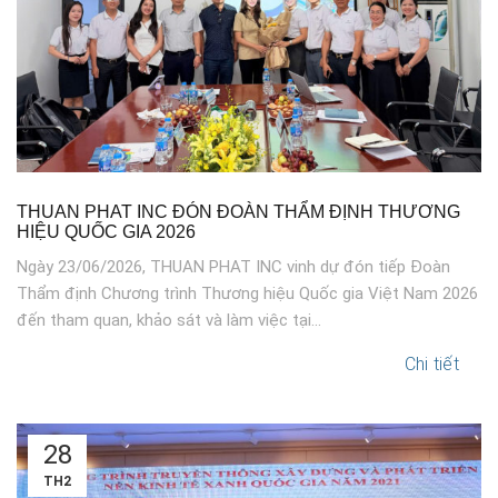
THUAN PHAT INC ĐÓN ĐOÀN THẨM ĐỊNH THƯƠNG
HIỆU QUỐC GIA 2026
Ngày 23/06/2026, THUAN PHAT INC vinh dự đón tiếp Đoàn
Thẩm định Chương trình Thương hiệu Quốc gia Việt Nam 2026
đến tham quan, khảo sát và làm việc tại...
Chi tiết
28
TH2