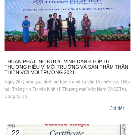
THUẬN PHÁT INC ĐƯỢC VINH DANH TOP 10
THƯƠNG HIỆU VÌ MÔI TRƯỜNG VÀ SẢN PHẨM THÂN
THIỆN VỚI MÔI TRƯỜNG 2021
Ngày 26/2 vừa qua, dưới sự bảo trợ và tư vấn tổ chức của Hiệp
hội Thông tin Tư vấn Kinh tế Thương mại Việt Nam (VICETA),
Công ty Cổ...
Chi tiết
22