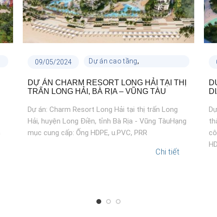
,
Dự án cao tầng
09/05/2024
Dự án công trình
DỰ ÁN CHARM RESORT LONG HẢI TẠI THỊ
D
TRẤN LONG HẢI, BÀ RỊA – VŨNG TÀU
D
p
Dự án: Charm Resort Long Hải tại thị trấn Long
Dự
Hải, huyện Long Điền, tỉnh Bà Rịa - Vũng TàuHạng
th
n
mục cung cấp: Ống HDPE, u.PVC, PRR
cô
HD
Chi tiết