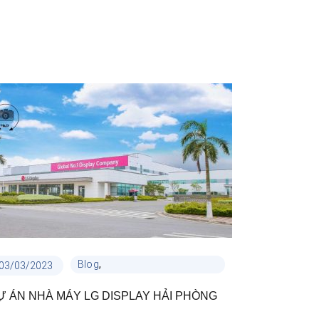
,
Blog
03/03/2023
13/08/2021
Cẩm Nang Ống nhựa Thuận
Ự ÁN NHÀ MÁY LG DISPLAY HẢI PHÒNG
DỰ ÁN KHU
Phát
,
,
Dự án công trình