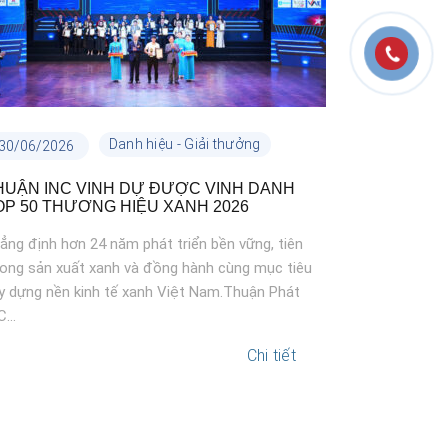
Danh hiệu - Giải thưởng
30/06/2026
24/06/2026
HUẬN INC VINH DỰ ĐƯỢC VINH DANH
THUAN PHA
OP 50 THƯƠNG HIỆU XANH 2026
THƯƠNG HI
ẳng định hơn 24 năm phát triển bền vững, tiên
Ngày 23/06/2
ong sản xuất xanh và đồng hành cùng mục tiêu
tiếp Đoàn Th
y dựng nền kinh tế xanh Việt Nam.Thuận Phát
Quốc gia Việ
...
và làm việc tại
Chi tiết