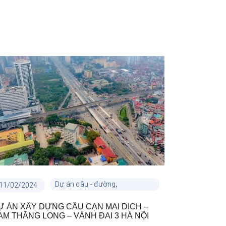
,
Dự án cầu - đường
11/02/2024
03/10/2023
Dự án công trình
Ự ÁN XÂY DỰNG CẦU CẠN MAI DỊCH –
DỰ ÁN CẦU
AM THĂNG LONG – VÀNH ĐAI 3 HÀ NỘI
THÀNH – B