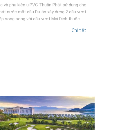
g và phụ kiện u.PVC Thuận Phát sử dụng cho
Công trình cầ
oát nước mặt cầu Dự án xây dựng 2 cầu vượt
án trọng điểm
ép song song với cầu vượt Mai Dịch thuộc...
trọng nhằm ho
Chi tiết