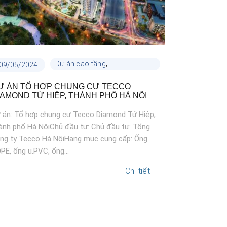
,
Dự án cao tầng
09/05/2024
01/03/2020
Dự án công trình
Ự ÁN TỔ HỢP CHUNG CƯ TECCO
DỰ ÁN FLC
IAMOND TỨ HIỆP, THÀNH PHỐ HÀ NỘI
 án: Tổ hợp chung cư Tecco Diamond Tứ Hiệp,
Địa điểm: Ph
ành phố Hà NộiChủ đầu tư: Chủ đầu tư: Tổng
Tỉnh Quảng Ni
ng ty Tecco Hà NộiHạng mục cung cấp: Ống
Khoảng 88 ha
PE, ống u.PVC, ống...
đồngHạng mục 
Chi tiết