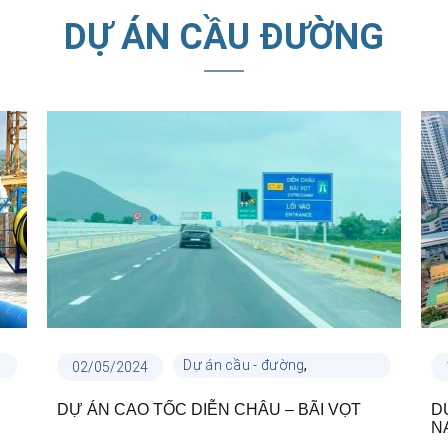
DỰ ÁN CẦU ĐƯỜNG
,
Dự án cầu - đường
02/05/2024
Dự án công trình
DỰ ÁN CAO TỐC DIỄN CHÂU – BÃI VỌT
D
N