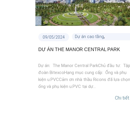
,
Dự án cao tầng
09/05/2024
Dự án công trình
DỰ ÁN THE MANOR CENTRAL PARK
Dự án: The Manor Central ParkChủ đầu tư: Tậ
đoàn BitexcoHạng mục cung cấp: Ống và phụ
kiện u.PVCCảm ơn nhà thầu Ricons đã lựa chọ
ống và phụ kiện u.PVC tại dự...
Chi tiết