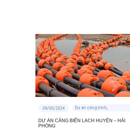
,
Dự án công trình
09/05/2024
Dự án hạ tầng
DỰ ÁN CẢNG BIỂN LẠCH HUYỆN – HẢI
PHÒNG