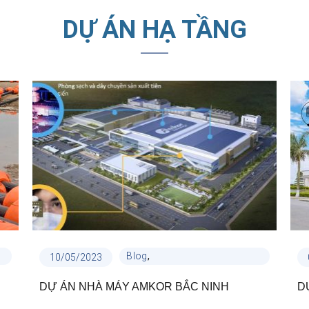
DỰ ÁN HẠ TẦNG
,
Blog
10/05/2023
Cẩm Nang Ống nhựa Thuận
DỰ ÁN NHÀ MÁY AMKOR BẮC NINH
D
Phát
,
,
Dự án công trình