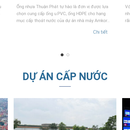
u
Ống nhựa Thuận Phát tự hào là đơn vị được lựa
Vớ
Dự án hạ tầng
h
chọn cung cấp ống u.PVC, ống HDPE cho hạng
nh
mục cấp thoát nước của dự án nhà máy Amkor...
rã
Chi tiết
DỰ ÁN CẤP NƯỚC