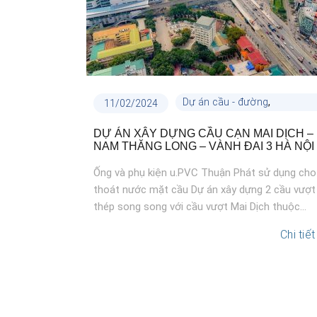
,
Dự án cầu - đường
11/02/2024
Dự án công trình
DỰ ÁN XÂY DỰNG CẦU CẠN MAI DỊCH –
NAM THĂNG LONG – VÀNH ĐAI 3 HÀ NỘI
Ống và phụ kiện u.PVC Thuận Phát sử dụng cho
thoát nước mặt cầu Dự án xây dựng 2 cầu vượt
thép song song với cầu vượt Mai Dịch thuộc...
Chi tiết