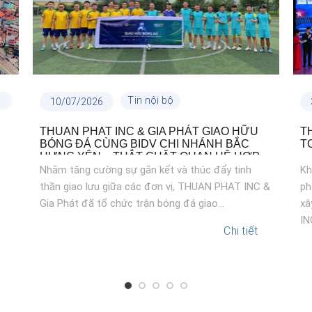
Tin nội bộ
10/07/2026
THUAN PHAT INC & GIA PHÁT GIAO HỮU
T
BÓNG ĐÁ CÙNG BIDV CHI NHÁNH BẮC
T
HƯNG YÊN – THẮT CHẶT QUAN HỆ HỢP
TÁC
Nhằm tăng cường sự gắn kết và thúc đẩy tinh
Kh
thần giao lưu giữa các đơn vị, THUAN PHAT INC &
ph
Gia Phát đã tổ chức trận bóng đá giao...
xâ
INC
Chi tiết