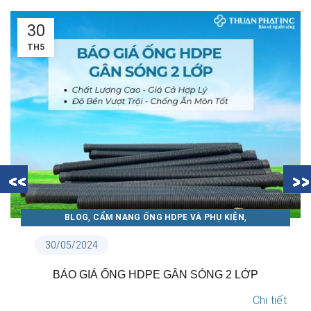
30
TH5
,
,
BLOG
CẨM NANG ỐNG HDPE VÀ PHỤ KIỆN
CẨM NANG ỐNG NHỰA THUẬN PHÁT
30/05/2024
N
BÁO GIÁ ỐNG HDPE GÂN SÓNG 2 LỚP
Chi tiết