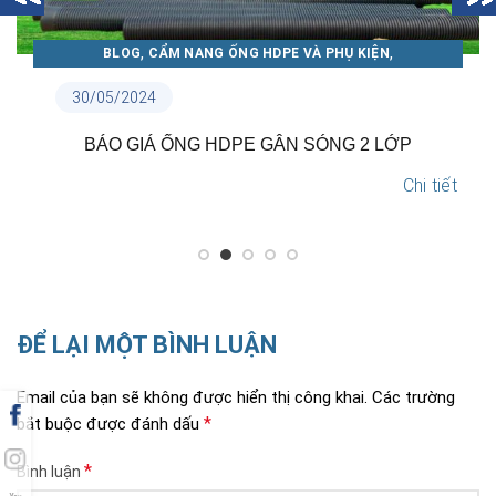
,
,
BLOG
CẨM NANG ỐNG NHỰA THUẬN PHÁT
TIN NỘI BỘ
18/05/2024
TẠI SAO NÊN LỰA CHỌN ỐNG NHỰA THUẬN PHÁT?
Chi tiết
ĐỂ LẠI MỘT BÌNH LUẬN
Email của bạn sẽ không được hiển thị công khai.
Các trường
*
bắt buộc được đánh dấu
*
Bình luận