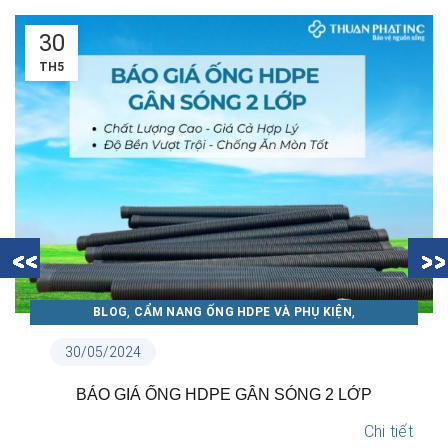
30
TH5
,
,
BLOG
CẨM NANG ỐNG HDPE VÀ PHỤ KIỆN
CẨM NANG ỐNG NHỰA THUẬN PHÁT
30/05/2024
N
BÁO GIÁ ỐNG HDPE GÂN SÓNG 2 LỚP
Chi tiết