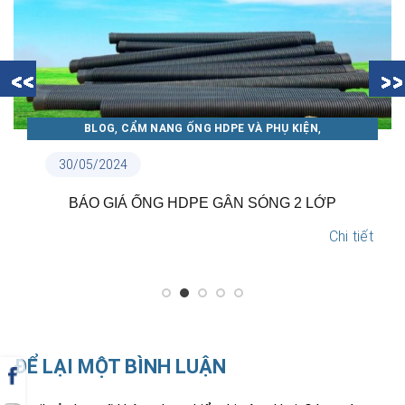
,
,
DPE VÀ PHỤ KIỆN
BLOG
CẨM NANG ỐNG NHỰA THU
A THUẬN PHÁT
18/05/2024
GÂN SÓNG 2 LỚP
TẠI SAO NÊN LỰA CHỌN ỐNG
Chi tiết
ĐỂ LẠI MỘT BÌNH LUẬN