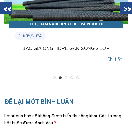
,
,
BLOG
CẨM NANG ỐNG NHỰA THUẬN PHÁT
TIN NỘI BỘ
18/05/2024
TẠI SAO NÊN LỰA CHỌN ỐNG NHỰA THUẬN PHÁT?
Chi tiết
ĐỂ LẠI MỘT BÌNH LUẬN
Email của bạn sẽ không được hiển thị công khai.
Các trường
*
bắt buộc được đánh dấu