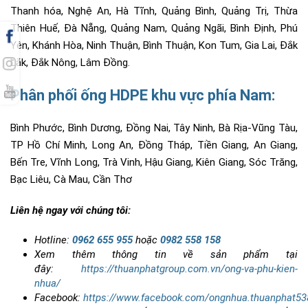
Thanh hóa, Nghệ An, Hà Tĩnh, Quảng Bình, Quảng Trị, Thừa
Thiên Huế, Đà Nẵng, Quảng Nam, Quảng Ngãi, Bình Định, Phú
Yên, Khánh Hòa, Ninh Thuận, Bình Thuận, Kon Tum, Gia Lai, Đắk
Lắk, Đắk Nông, Lâm Đồng.
Phân phối ống HDPE khu vực phía Nam:
Bình Phước, Bình Dương, Đồng Nai, Tây Ninh, Bà Rịa-Vũng Tàu,
TP Hồ Chí Minh, Long An, Đồng Tháp, Tiền Giang, An Giang,
Bến Tre, Vĩnh Long, Trà Vinh, Hậu Giang, Kiên Giang, Sóc Trăng,
Bạc Liêu, Cà Mau, Cần Thơ
Liên hệ ngay với chúng tôi:
Hotline:
0962 655 955
hoặc
0982 558 158
Xem thêm thông tin về sản phẩm tại
đây:
https://thuanphatgroup.com.vn/ong-va-phu-kien-
nhua/
Facebook:
https://www.facebook.com/ongnhua.thuanphat53