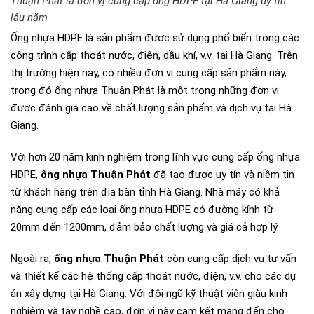
Thuận Phát là đơn vị cung cấp ống HDPE tại Hà Giang uy tín
lâu năm
Ống nhựa HDPE là sản phẩm được sử dụng phổ biến trong các
công trình cấp thoát nước, điện, dầu khí, v.v. tại Hà Giang. Trên
thị trường hiện nay, có nhiều đơn vị cung cấp sản phẩm này,
trong đó ống nhựa Thuận Phát là một trong những đơn vị
được đánh giá cao về chất lượng sản phẩm và dịch vụ tại Hà
Giang.
Với hơn 20 năm kinh nghiệm trong lĩnh vực cung cấp ống nhựa
HDPE,
ống nhựa Thuận Phát
đã tạo được uy tín và niềm tin
từ khách hàng trên địa bàn tỉnh Hà Giang. Nhà máy có khả
năng cung cấp các loại ống nhựa HDPE có đường kính từ
20mm đến 1200mm, đảm bảo chất lượng và giá cả hợp lý.
Ngoài ra,
ống nhựa Thuận Phát
còn cung cấp dịch vụ tư vấn
và thiết kế các hệ thống cấp thoát nước, điện, v.v. cho các dự
án xây dựng tại Hà Giang. Với đội ngũ kỹ thuật viên giàu kinh
nghiệm và tay nghề cao, đơn vị này cam kết mang đến cho