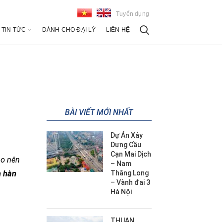
Tuyển dụng
TIN TỨC
DÀNH CHO ĐẠI LÝ
LIÊN HỆ
BÀI VIẾT MỚI NHẤT
Dự Án Xây
Dựng Cầu
Cạn Mai Dịch
ạo nên
– Nam
h hàn
Thăng Long
– Vành đai 3
Hà Nội
THUAN