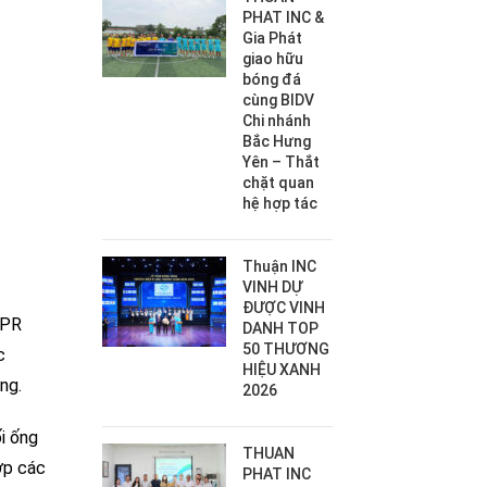
PHAT INC &
Gia Phát
giao hữu
bóng đá
cùng BIDV
Chi nhánh
Bắc Hưng
Yên – Thắt
chặt quan
hệ hợp tác
Thuận INC
VINH DỰ
ĐƯỢC VINH
PPR
DANH TOP
50 THƯƠNG
c
HIỆU XANH
ng.
2026
i ống
THUAN
ợp các
PHAT INC