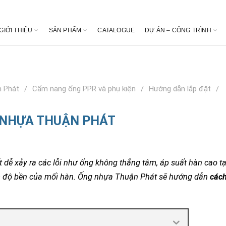
GIỚI THIỆU
SẢN PHẨM
CATALOGUE
DỰ ÁN – CÔNG TRÌNH
 Phát
Cẩm nang ống PPR và phụ kiện
Hướng dẫn lắp đặt
 NHỰA THUẬN PHÁT
 dễ xảy ra các lỗi như ống không thẳng tâm, áp suất hàn cao t
m độ bền của mối hàn. Ống nhựa Thuận Phát sẽ hướng dẫn
các