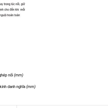
 ghép nối
(mm)
kính danh nghĩa
(mm)