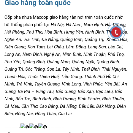
Giao hàng toàn quốc
Cốp pha nhựa Maxcop giao hàng tận nơi trên toàn quốc nhờ
hệ thống phân phối tại:
Hà Nội
, Hà Nam, Nam Định, Hải Dương,
Hải Phòng, Phú Thọ, Hòa Bình, Hưng Yên, Ninh Bình, Thanh Hóa,
Nghệ An, Hà Tĩnh, Đà Nẵng, Quảng Bình, Quảng Trị, Khánh Hòa,
Kiên Giang, Kon Tum, Lai Châu, Lâm Đồng, Lạng Sơn, Lào Cai,
Long An, Nam Định, Nghệ An, Ninh Bình, Ninh Thuận, Phú Thọ,
Phú Yên, Quảng Bình, Quảng Nam, Quảng Ngãi, Quảng Ninh,
Quảng Trị, Sóc Trăng, Sơn La, Tây Ninh, Thái Bình, Thái Nguyên,
Thanh Hóa, Thừa Thiên Huế, Tiền Giang, Thành Phố Hồ Chí
Minh, Trà Vinh, Tuyên Quang, Vĩnh Long, Vĩnh Phúc, Yên Bái, An
Giang, Bà Rịa – Vũng Tàu, Bắc Giang, Bắc Kạn, Bạc Liêu, Bắc
Ninh, Bến Tre, Bình Định, Bình Dương, Bình Phước, Bình Thuận,
Cà Mau, Cần Thơ, Cao Bằng, Đà Nẵng, Đắk Lắk, Đắk Nông, Điện
Biên, Đồng Nai, Đồng Tháp, Gia Lai.
————-
————–