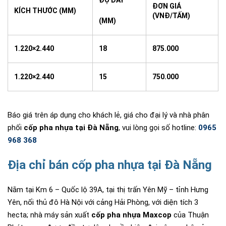
ĐƠN GIÁ
KÍCH THƯỚC (MM)
(VNĐ/TẤM)
(MM)
1.220×2.440
18
875.000
1.220×2.440
15
750.000
Báo giá trên áp dụng cho khách lẻ, giá cho đại lý và nhà phân
phối
cốp pha nhựa tại Đà Nẵng
, vui lòng gọi số hotline:
0965
968 368
Địa chỉ bán cốp pha nhựa tại Đà Nẵng
Nằm tại Km 6 – Quốc lộ 39A, tại thị trấn Yên Mỹ – tỉnh Hưng
Yên, nối thủ đô Hà Nội với cảng Hải Phòng, với diện tích 3
hecta; nhà máy sản xuất
cốp pha nhựa Maxcop
của Thuận