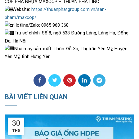
CỐP PHA NHỰA MAXCOP – THUẬN PHÁT INC
Website:
https://thuanphatgroup.com.vn/san-
pham/maxcop/
Hotline/Zalo: 0965 968 368
Trụ sở chính: Số 8, ngõ 538 Đường Láng, Láng Hạ, Đống
Đa, Hà Nội
Nhà máy sản xuất: Thôn Đỗ Xá, Thị trấn Yên Mỹ, Huyện
Yên Mỹ, tỉnh Hưng Yên.
BÀI VIẾT LIÊN QUAN
18
TH5