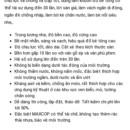
chịu lực và chống va đập tốt, dùng làm khuôn đổ bể tông có
thể tái sự dụng đến 30 lần, lót sàn giả, làm vách ngăn di động,
ngăn đê chống nhập, làm bờ kè chắn nước, làm bè nổi siêu
nhẹ,..
Trọng lượng nhẹ, độ bền cao, độ cứng cao.
Bề mặt nhẵn, sáng và sạch, hiệu quả đổ bê tông cao.
Độ chịu lực tốt, dẻo dai. Cắt xẻ the
o kích thước sàn.
Bền hơn gấp 10 lần so với ván gỗ ép và ván phủ phim.
Hệ số sử dụng lên đến trên 30 lần.
Không bị biến dạng dưới tác động của môi trường.
Không thấm nước, không nấm mốc, đặc biệt thích hợp
môi trường ngầm, dưới nước và ẩm ướt.
Kháng axit và kiềm, chống ăn món, rất thích hợp cho các
ứng dụng kỹ thuật ở các khu vực ven biển, mỏ, tường
chắn sóng.
Dễ dàng thi công, lắp đặt, tháo dỡ. Tiết kiệm chi phí lên
tới 50%.
Đặc biệt MAXCOP có thể tái chế, không tạo thêm rác
thải nhựa, bảo vệ môi trường.