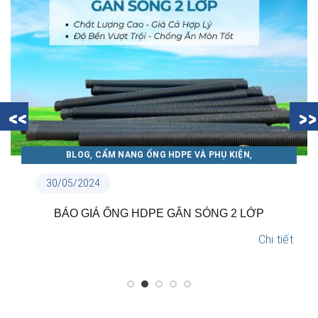
,
,
BLOG
CẨM NANG ỐNG NHỰA THUẬN PHÁT
TIN NỘI BỘ
18/05/2024
TẠI SAO NÊN LỰA CHỌN ỐNG NHỰA THUẬN PHÁT?
Chi tiết