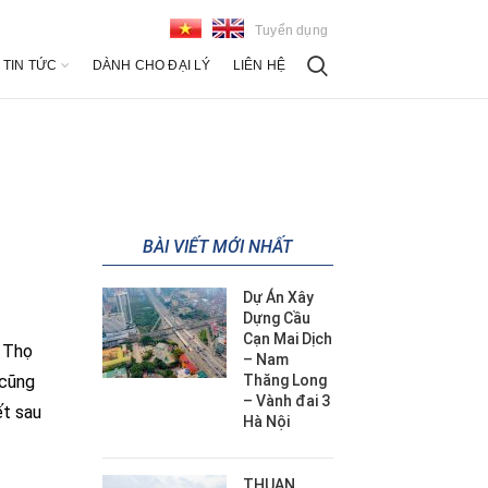
Tuyển dụng
TIN TỨC
DÀNH CHO ĐẠI LÝ
LIÊN HỆ
BÀI VIẾT MỚI NHẤT
Dự Án Xây
Dựng Cầu
Cạn Mai Dịch
ú Thọ
– Nam
cũng
Thăng Long
– Vành đai 3
ết sau
Hà Nội
THUAN