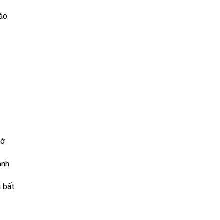
vào
hờ
anh
a bất