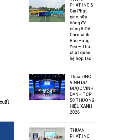
PHAT INC &
Gia Phát
giao hữu
bóng đá
cùng BIDV
Chi nhánh
Bắc Hưng
Yên – Thắt
chặt quan
hệ hợp tác
Thuận INC
VINH DỰ
ĐƯỢC VINH
DANH TOP
50 THƯƠNG
 xuất
HIỆU XANH
2026
THUAN
PHAT INC