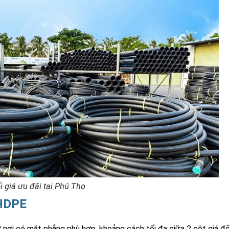
giá ưu đãi tại Phú Thọ
 HDPE
ở nơi có mặt phẳng phù hợp, khoảng cách tối đa giữa 2 cột giá đ