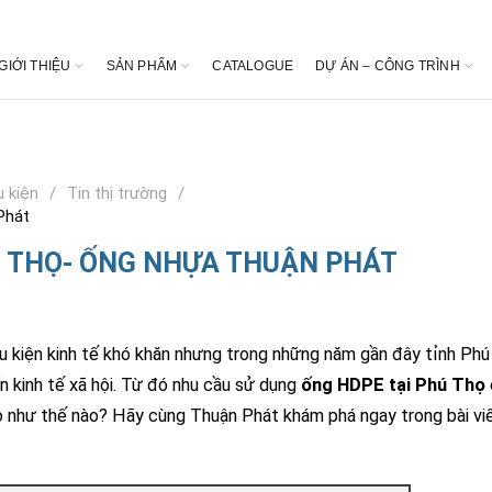
GIỚI THIỆU
SẢN PHẨM
CATALOGUE
DỰ ÁN – CÔNG TRÌNH
 kiện
Tin thị trường
Phát
Ú THỌ- ỐNG NHỰA THUẬN PHÁT
iều kiện kinh tế khó khăn nhưng trong những năm gần đây tỉnh Ph
 kinh tế xã hội. Từ đó nhu cầu sử dụng
ống HDPE tại Phú Thọ
 như thế nào? Hãy cùng Thuận Phát khám phá ngay trong bài vi