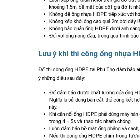
khoảng 1.5m, bề mặt của cột giá đỡ ít nh
Không để ống nhựa HDPE tiếp xúc với hóa
Không xếp khối ống cao quá 2m bởi đây l
Không bảo quản ống HDPE dưới ánh sáng t
Đối với ống nong đầu, trong quá trình bả
Lưu ý khi thi công ống nhựa 
Để thi công ống HDPE tại Phú Thọ đảm bảo an 
ý những điều sau đây:
Để đảm bảo được chất lượng của ống HDPE,
Nghĩa là sử dụng bàn cắt thủ công kết hợ
này.
Khi cần nối ống HDPE phải dùng máy hàn 
trong 4 – 5s và thao tác nhanh chóng.
Luôn đảm bảo bề mặt ống phẳng và sạch, p
Nếu thi công ống HDPE chìm trong tường 