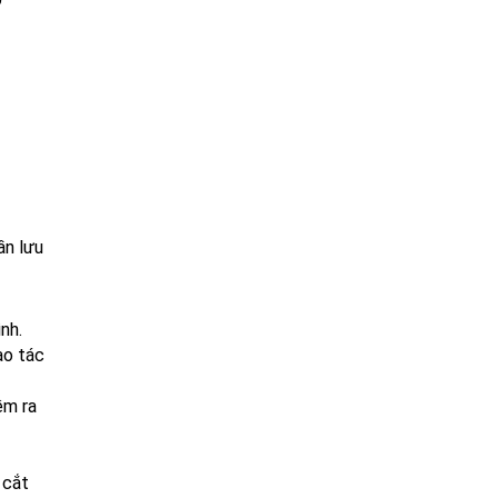
ần lưu
nh.
ao tác
ềm ra
 cắt