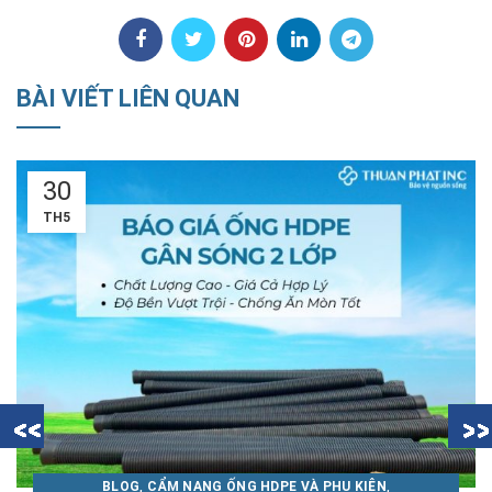
BÀI VIẾT LIÊN QUAN
18
TH5
,
,
BLOG
CẨM NANG ỐNG NHỰA THUẬN PHÁT
TIN NỘI BỘ