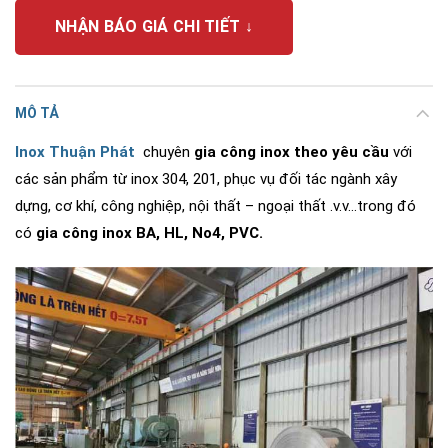
NHẬN BÁO GIÁ CHI TIẾT ↓
MÔ TẢ
Inox Thuận Phát
chuyên
gia công inox theo yêu cầu
với
các sản phẩm từ inox 304, 201, phục vụ đối tác ngành xây
dựng, cơ khí, công nghiệp, nội thất – ngoại thất .v.v…trong đó
có
gia công inox BA, HL, No4, PVC.