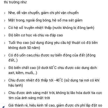
thị trường như:
Nhẹ, dễ vận chuyển, giảm chi phí vận chuyển
Mặt trong, ngoài ống bóng, hệ số ma sát giảm
Có hệ số truyền nhiệt thấp (nước không bị đông lạnh)
Độ bền cơ học và chịu va đập cao
Tuổi thọ cao (sử dụng đúng yêu cầu kỹ thuật có độ bền
không dưới 50 năm)
Có độ uốn cao,chịu được sự biến động của đất (động
đất,..)
°
Độ biến chất cao (ở dưới 60
C chịu được các dung dịch:
axit, kiềm, muối,…)
°
Chịu được nhiệt độ thấp tới -40
C (sử dụng tại nơi có khí
hậu lạnh)
Chịu được ánh sáng mặt trời, không bị lão hóa dưới tia cực
tím của ánh sáng mặt trời
Giá thành rẻ, hiệu kinh tế cao, giảm được chi phí lắp đặt so