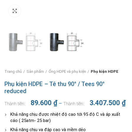
Nhấn để phóng to
Trang chủ
Sản phẩm
Ống HDPE và phụ kiện
Phụ kiện HDPE
Phụ kiện HDPE – Tê thu 90° / Tees 90°
reduced
Kh
89.600
₫
3.407.500
₫
–
giá
từ
Khả năng chịu được nhiệt độ cao tới 95 độ C và áp xuất
89
cáo ( 25atm- 25 bar)
đế
Khả năng chịu va đập cao và mềm dẻo