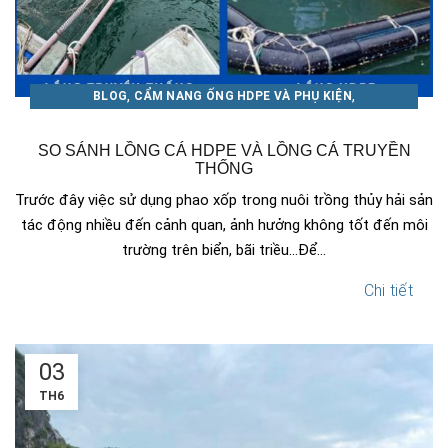
,
,
BLOG
CẨM NANG ỐNG HDPE VÀ PHỤ KIỆN
CẨM NANG ỐNG NHỰA THUẬN PHÁT
SO SÁNH LỒNG CÁ HDPE VÀ LỒNG CÁ TRUYỀN
THỐNG
Trước đây việc sử dụng phao xốp trong nuôi trồng thủy hải sản
tác động nhiều đến cảnh quan, ảnh hưởng không tốt đến môi
trường trên biển, bãi triều...Để...
Chi tiết
03
TH6