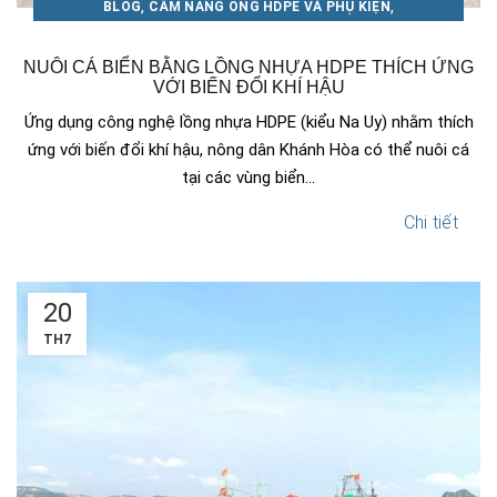
,
,
BLOG
CẨM NANG ỐNG HDPE VÀ PHỤ KIỆN
CẨM NANG ỐNG NHỰA THUẬN PHÁT
NUÔI CÁ BIỂN BẰNG LỒNG NHỰA HDPE THÍCH ỨNG
VỚI BIẾN ĐỔI KHÍ HẬU
Ứng dụng công nghệ lồng nhựa HDPE (kiểu Na Uy) nhằm thích
ứng với biến đổi khí hậu, nông dân Khánh Hòa có thể nuôi cá
tại các vùng biển...
Chi tiết
20
TH7