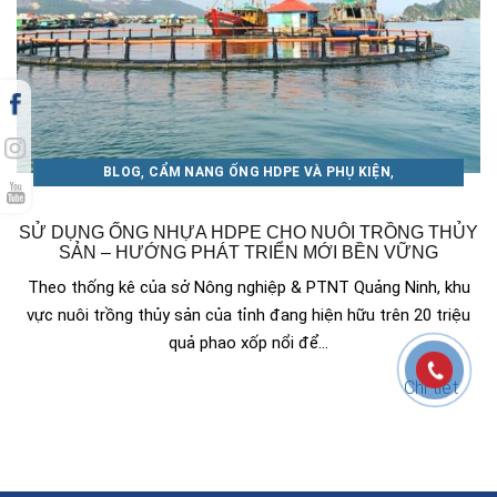
,
,
BLOG
CẨM NANG ỐNG HDPE VÀ PHỤ KIỆN
,
CẨM NANG ỐNG NHỰA THUẬN PHÁT
XU HƯỚNG - ỨNG DỤNG
SỬ DỤNG ỐNG NHỰA HDPE CHO NUÔI TRỒNG THỦY
SẢN – HƯỚNG PHÁT TRIỂN MỚI BỀN VỮNG
Theo thống kê của sở Nông nghiệp & PTNT Quảng Ninh, khu
vực nuôi trồng thủy sản của tỉnh đang hiện hữu trên 20 triệu
quả phao xốp nổi để...
Chi tiết