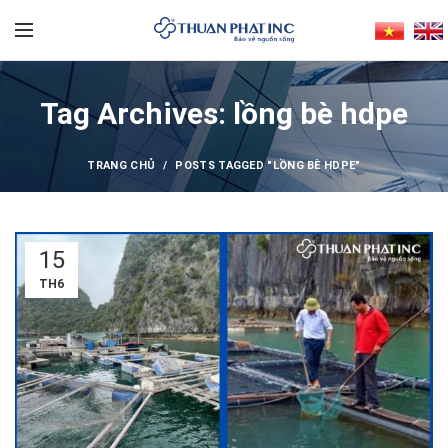
Tag Archives: lồng bè hdpe
TRANG CHỦ
POSTS TAGGED "LỒNG BÈ HDPE"
15
TH6