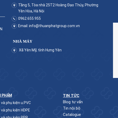
Tầng 5, Tòa nhà 25T2 Hoàng Đạo Thúy, Phường
Yên Hòa, Hà Nội
0962.655.955
Email:
info@thuanphatgroup.com.vn
ẬN
NHÀ MÁY
Xã Yên Mỹ, tỉnh Hưng Yên
N PHẨM
TIN TỨC
Blog tư vấn
 và phụ kiện u.PVC
Tin nội bộ
 và phụ kiện HDPE
Catalogue
 và phụ kiện PPR