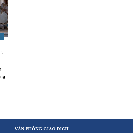
NG
n
ông
VĂN PHÒNG GIAO DỊCH