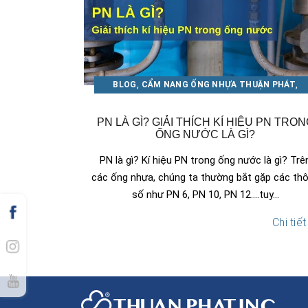
,
,
BLOG
CẨM NANG ỐNG NHỰA THUẬN PHÁT
,
HƯỚNG DẪN LẮP ĐẶT
KIẾN THỨC - KINH NGHIỆM
PN LÀ GÌ? GIẢI THÍCH KÍ HIỆU PN TRO
ỐNG NƯỚC LÀ GÌ?
PN là gì? Kí hiệu PN trong ống nước là gì? Trê
các ống nhựa, chúng ta thường bắt gặp các th
số như PN 6, PN 10, PN 12....tuy...
Chi tiết