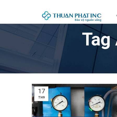
Tag 
17
TH9