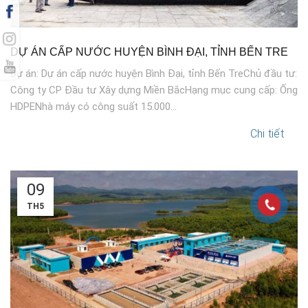
DỰ ÁN CẤP NƯỚC HUYỆN BÌNH ĐẠI, TỈNH BẾN TRE
Dự án: Dự án cấp nước huyện Bình Đại, tỉnh Bến TreChủ đầu tư:
Công ty CP Đầu tư Xây dựng Miền BắcHạng mục cung cấp: Ống
HDPENhà máy có công suất 15.000...
Chi tiết
09
TH5