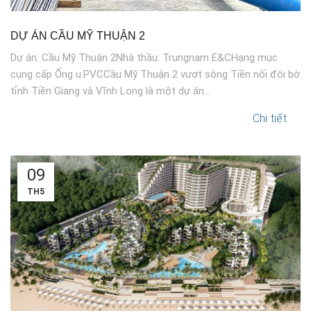
DỰ ÁN CẦU MỸ THUẬN 2
Dự án: Cầu Mỹ Thuận 2Nhà thầu: Trungnam E&CHạng mục
cung cấp Ống u.PVCCầu Mỹ Thuận 2 vượt sông Tiền nối đôi bờ
tỉnh Tiền Giang và Vĩnh Long là một dự án...
Chi tiết
09
TH5