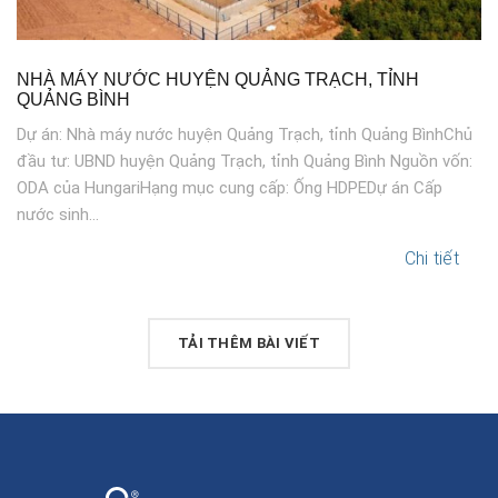
NHÀ MÁY NƯỚC HUYỆN QUẢNG TRẠCH, TỈNH
QUẢNG BÌNH
Dự án: Nhà máy nước huyện Quảng Trạch, tỉnh Quảng BìnhChủ
đầu tư: UBND huyện Quảng Trạch, tỉnh Quảng Bình Nguồn vốn:
ODA của HungariHạng mục cung cấp: Ống HDPEDự án Cấp
nước sinh...
Chi tiết
TẢI THÊM BÀI VIẾT