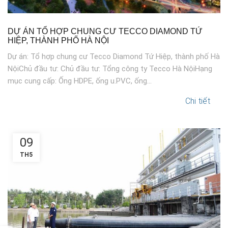
DỰ ÁN TỔ HỢP CHUNG CƯ TECCO DIAMOND TỨ
HIỆP, THÀNH PHỐ HÀ NỘI
Dự án: Tổ hợp chung cư Tecco Diamond Tứ Hiệp, thành phố Hà
NộiChủ đầu tư: Chủ đầu tư: Tổng công ty Tecco Hà NộiHạng
mục cung cấp: Ống HDPE, ống u.PVC, ống...
Chi tiết
09
TH5