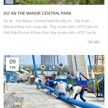
DỰ ÁN THE MANOR CENTRAL PARK
Dự án: The Manor Central ParkChủ đầu tư: Tập đoàn
BitexcoHạng mục cung cấp: Ống và phụ kiện u.PVCCảm ơn
nhà thầu Ricons đã lựa chọn ống và phụ kiện u.PVC tại dự...
Chi tiết
09
TH5