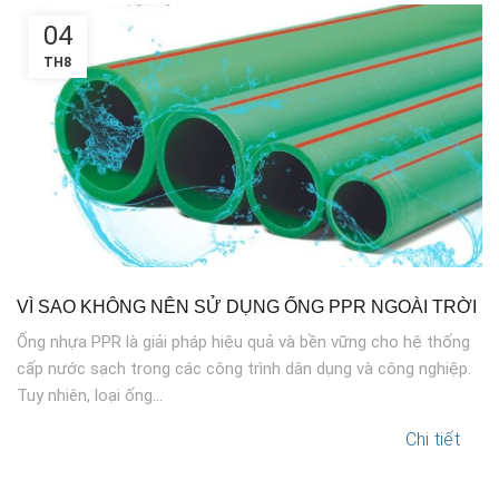
04
TH8
VÌ SAO KHÔNG NÊN SỬ DỤNG ỐNG PPR NGOÀI TRỜI
Ống nhựa PPR là giải pháp hiệu quả và bền vững cho hệ thống
cấp nước sạch trong các công trình dân dụng và công nghiệp.
Tuy nhiên, loại ống...
Chi tiết