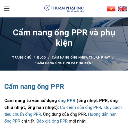
Cẩm nang ống PPR và phụ
kiện
TRANG CHỦ
BLOG
CẨM NANG ỐNG NHỰA THUẬN PHÁT
"CẨM NANG ỐNG PPR VÀ PHỤ KIỆN"
Cẩm nang ống PPR
Cẩm nang tư vấn sử dụng
ống PPR
(ống nhiệt PPR, ống
chịu nhiệt, ống hàn nhiệt):
Ưu điểm của ống PPR
,
Quy cách
tiêu chuẩn ống PPR,
Ứng dụng của ống PPR,
Hướng dẫn hàn
ống PPR
chi tiết,
Báo giá ống PPR
mới nhất