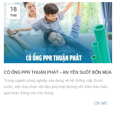
18
TH5
CÓ ỐNG PPR THUẬN PHÁT – AN YÊN SUỐT BỐN MÙA
Trong ngành công nghiệp xây dựng và hệ thống cấp thoát
nước, việc lựa chọn vật liệu phù hợp không chỉ đảm bảo hiệu
quả hoạt động mà còn đóng...
Chi tiết