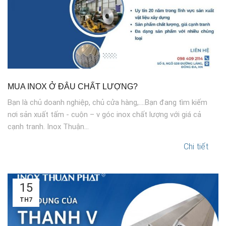
MUA INOX Ở ĐÂU CHẤT LƯỢNG?
Bạn là chủ doanh nghiệp, chủ cửa hàng,....Bạn đang tìm kiếm
nơi sản xuất tấm - cuộn – v góc inox chất lượng với giá cả
cạnh tranh. Inox Thuận...
Chi tiết
15
TH7