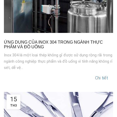
ỨNG DỤNG CỦA INOX 304 TRONG NGÀNH THỰC
PHẨM VÀ ĐỒ UỐNG
Inox 304 là một loại thép không gỉ được sử dụng rộng rãi trong
ngành công nghiệp thực phẩm và đồ uống vì tính năng không rỉ
sét, dễ vệ...
Chi tiết
15
TH3