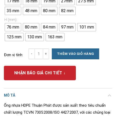
17 mm
18 mm
19 mm
27mm
27.5 mm
35 mm
48 mm
80 mm
82 mm
H (mm)
76 mm
80 mm
84 mm
97 mm
101 mm
125 mm
130 mm
163 mm
Số lượng
THÊM VÀO GIỎ HÀNG
Đơn vị tính:
NHẬN BÁO GIÁ CHI TIẾT ↓
MÔ TẢ
Ống nhựa HDPE Thuận Phát được sản xuất theo tiêu chuẩn
chất lượng TCVN 7305:2008/ISO 4427:2007, với các chủng loại