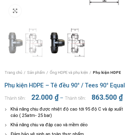
Nhấn để phóng to
Trang chủ
Sản phẩm
Ống HDPE và phụ kiện
Phụ kiện HDPE
Phụ kiện HDPE – Tê đều 90° / Tees 90° Equal
Khoả
22.000
₫
863.500
₫
–
giá:
từ
Khả năng chịu được nhiệt độ cao tới 95 độ C và áp xuất
22.0
cáo ( 25atm- 25 bar)
đến
Khả năng chịu va đập cao và mềm dẻo
863.
Đảm bảo vệ sinh an toàn thực phẩm