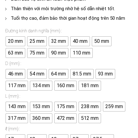
Thân thiện với môi trường nhờ hệ số dẫn nhiệt tốt.
Tuổi thọ cao, đảm bảo thời gian hoạt động trên 50 năm
Đường kính danh nghĩa (mm)
20 mm
25 mm
32 mm
40 mm
50 mm
63 mm
75 mm
90 mm
110 mm
D (mm)
46 mm
54 mm
64 mm
81.5 mm
93 mm
117 mm
134 mm
160 mm
181 mm
L (mm)
143 mm
153 mm
175 mm
238 mm
259 mm
317 mm
360 mm
472 mm
512 mm
ℓ (mm)