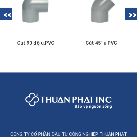
Cút 90 độ u.PVC
Cút 45° u.PVC
Si 
CÔNG TY CỔ PHẦN ĐẦU TƯ CÔNG NGHIỆP THUẬN PHÁT