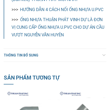
>>>
HƯỚNG DẪN 4 CÁCH NỐI ỐNG NHỰA U.PVC
>>>
ỐNG NHỰA THUẬN PHÁT VINH DỰ LÀ ĐƠN
VỊ CUNG CẤP ỐNG NHỰA U.PVC CHO DỰ ÁN CẦU
VƯỢT NGUYỄN VĂN HUYÊN
THÔNG TIN BỔ SUNG
SẢN PHẨM TƯƠNG TỰ