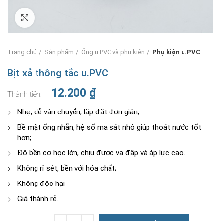
Nhấn để phóng to
Trang chủ
Sản phẩm
Ống u.PVC và phụ kiện
Phụ kiện u.PVC
Bịt xả thông tắc u.PVC
12.200
₫
Nhẹ, dễ vận chuyển, lắp đặt đơn giản;
Bề mặt ống nhẵn, hệ số ma sát nhỏ giúp thoát nước tốt
hơn;
Độ bền cơ học lớn, chịu được va đập và áp lực cao;
Không rỉ sét, bền với hóa chất;
Không độc hại
Giá thành rẻ.
Số lượng