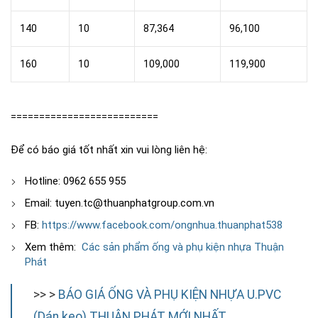
140
10
87,364
96,100
160
10
109,000
119,900
==========================
Để có báo giá tốt nhất xin vui lòng liên hệ:
Hotline: 0962 655 955
Email: tuyen.tc@thuanphatgroup.com.vn
FB:
https://www.facebook.com/ongnhua.thuanphat538
Xem thêm:
Các sản phẩm ống và phụ kiện nhựa Thuận
Phát
>> >
BÁO GIÁ ỐNG VÀ PHỤ KIỆN NHỰA U.PVC
(Dán keo) THUẬN PHÁT MỚI NHẤT