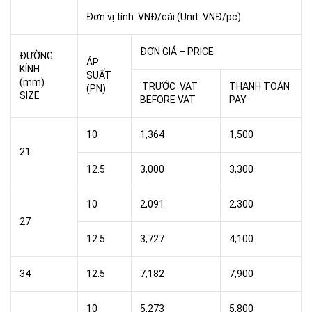
Đơn vị tính: VNĐ/cái (Unit: VNĐ/pc)
ĐƠN GIÁ – PRICE
ĐƯỜNG
ÁP
KÍNH
SUẤT
(mm)
TRƯỚC VAT
THANH TOÁN
(PN)
SIZE
BEFORE VAT
PAY
10
1,364
1,500
21
12.5
3,000
3,300
10
2,091
2,300
27
12.5
3,727
4,100
34
12.5
7,182
7,900
10
5,273
5,800