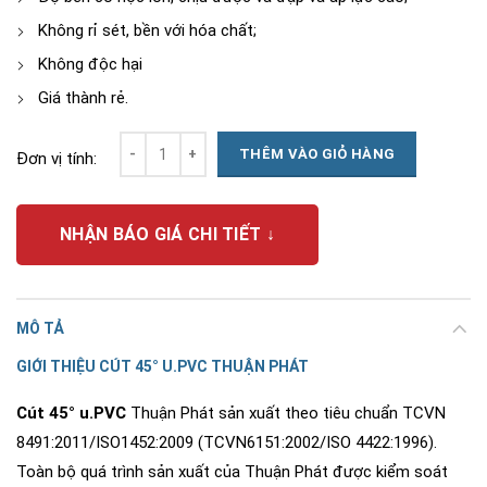
Không rỉ sét, bền với hóa chất;
Không độc hại
Giá thành rẻ.
Số lượng
THÊM VÀO GIỎ HÀNG
Đơn vị tính:
NHẬN BÁO GIÁ CHI TIẾT ↓
MÔ TẢ
GIỚI THIỆU CÚT 45° U.PVC THUẬN PHÁT
Cút 45° u.PVC
Thuận Phát sản xuất theo tiêu chuẩn TCVN
8491:2011/ISO1452:2009 (TCVN6151:2002/ISO 4422:1996).
Toàn bộ quá trình sản xuất của Thuận Phát được kiểm soát