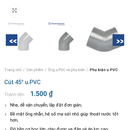
Nhấn để phóng to
Trang chủ
Sản phẩm
Ống u.PVC và phụ kiện
Phụ kiện u.PVC
Cút 45° u.PVC
1.500
₫
Nhẹ, dễ vận chuyển, lắp đặt đơn giản;
Bề mặt ống nhẵn, hệ số ma sát nhỏ giúp thoát nước tốt
hơn;
Độ bền cơ học lớn, chịu được va đập và áp lực cao;