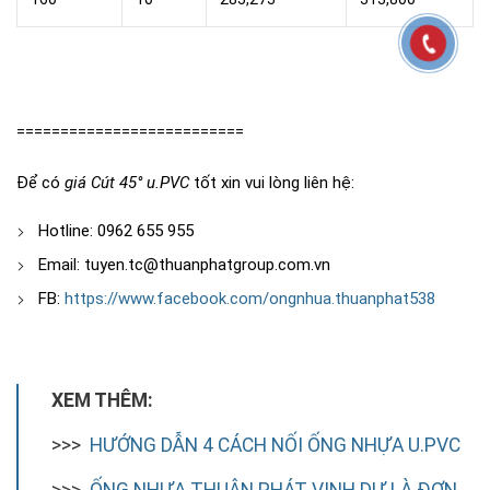
==========================
Để có
giá Cút 45° u.PVC
tốt xin vui lòng liên hệ:
Hotline: 0962 655 955
Email: tuyen.tc@thuanphatgroup.com.vn
FB:
https://www.facebook.com/ongnhua.thuanphat538
XEM THÊM:
>>>
HƯỚNG DẪN 4 CÁCH NỐI ỐNG NHỰA U.PVC
>>>
ỐNG NHỰA THUẬN PHÁT VINH DỰ LÀ ĐƠN