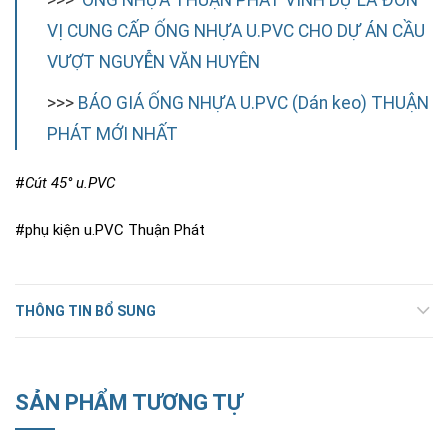
VỊ CUNG CẤP ỐNG NHỰA U.PVC CHO DỰ ÁN CẦU
VƯỢT NGUYỄN VĂN HUYÊN
>>>
BÁO GIÁ ỐNG NHỰA U.PVC (Dán keo) THUẬN
PHÁT MỚI NHẤT
#
Cút 45° u.PVC
#phụ kiện u.PVC Thuận Phát
THÔNG TIN BỔ SUNG
SẢN PHẨM TƯƠNG TỰ