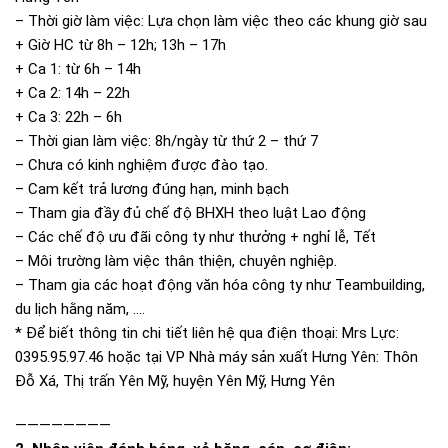
– Thời giờ làm việc: Lựa chọn làm việc theo các khung giờ sau
+ Giờ HC từ 8h – 12h; 13h – 17h
+ Ca 1: từ 6h – 14h
+ Ca 2: 14h – 22h
+ Ca 3: 22h – 6h
– Thời gian làm việc: 8h/ngày từ thứ 2 – thứ 7
– Chưa có kinh nghiệm được đào tạo.
– Cam kết trả lương đúng hạn, minh bạch
– Tham gia đầy đủ chế độ BHXH theo luật Lao động
– Các chế độ ưu đãi công ty như thưởng + nghỉ lễ, Tết
– Môi trường làm việc thân thiện, chuyên nghiệp.
– Tham gia các hoạt động văn hóa công ty như Teambuilding,
du lịch hằng năm, ….
* Để biết thông tin chi tiết liên hệ qua điện thoại: Mrs Lực:
0395.95.97.46 hoặc tại VP Nhà máy sản xuất Hưng Yên: Thôn
Đỗ Xá, Thị trấn Yên Mỹ, huyện Yên Mỹ, Hưng Yên
————————