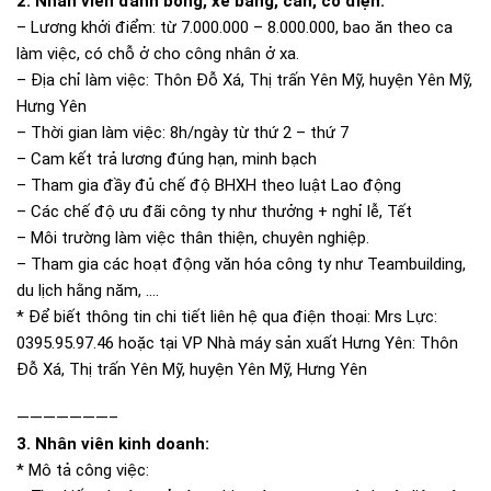
2. Nhân viên đánh bóng, xẻ băng, cán, cơ điện:
– Lương khởi điểm: từ 7.000.000 – 8.000.000, bao ăn theo ca
làm việc, có chỗ ở cho công nhân ở xa.
– Địa chỉ làm việc: Thôn Đỗ Xá, Thị trấn Yên Mỹ, huyện Yên Mỹ,
Hưng Yên
– Thời gian làm việc: 8h/ngày từ thứ 2 – thứ 7
– Cam kết trả lương đúng hạn, minh bạch
– Tham gia đầy đủ chế độ BHXH theo luật Lao động
– Các chế độ ưu đãi công ty như thưởng + nghỉ lễ, Tết
– Môi trường làm việc thân thiện, chuyên nghiệp.
– Tham gia các hoạt động văn hóa công ty như Teambuilding,
du lịch hằng năm, ….
* Để biết thông tin chi tiết liên hệ qua điện thoại: Mrs Lực:
0395.95.97.46 hoặc tại VP Nhà máy sản xuất Hưng Yên: Thôn
Đỗ Xá, Thị trấn Yên Mỹ, huyện Yên Mỹ, Hưng Yên
———————–
3. Nhân viên kinh doanh:
* Mô tả công việc: