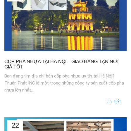
CỐP PHA NHỰA TẠI HÀ NỘI – GIAO HÀNG TẬN NƠI,
GIÁ TỐT
Bạn đang tìm địa chỉ bán cốp pha nhựa uy tín tại Hà Nội?
Thuận Phát INC là một trong những công ty sản xuất cốp pha
nhựa lớn nhất...
Chi tiết
22