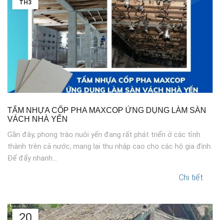
TH3
TẤM NHỰA CỐP PHA MAXCOP ỨNG DỤNG LÀM SÀN
VÁCH NHÀ YẾN
Gần đây, phong trào nuôi yến đang rất phát triển ở các tỉnh
thành trên cả nước, mang lại thu nhập cao cho các hộ gia đình.
Để đẩy nhanh...
Chi tiết
20