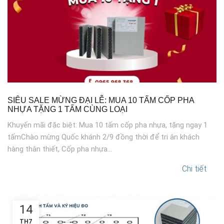
SIÊU SALE MỪNG ĐẠI LỄ: MUA 10 TẤM CỐP PHA
NHỰA TẶNG 1 TẤM CÙNG LOẠI
Khuyến mãi đặc biệt: Mua 10 tấm cốp pha nhựa, tặng ngay 1
tấmChào mừng Quốc khánh 2/9 đồng thời để tri ân khách
hàng thân thiết, Cốp pha nhựa...
Chi tiết
14
TH7