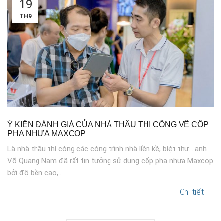
19
TH9
Ý KIẾN ĐÁNH GIÁ CỦA NHÀ THẦU THI CÔNG VỀ CỐP
PHA NHỰA MAXCOP
Là nhà thầu thi công các công trình nhà liền kề, biệt thự....anh
Võ Quang Nam đã rất tin tưởng sử dụng cốp pha nhựa Maxcop
bởi độ bền cao,...
Chi tiết