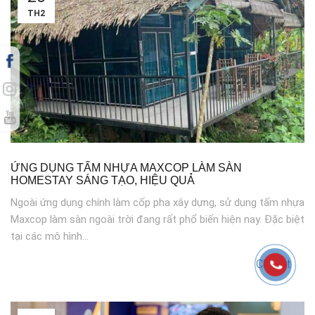
TH2
ỨNG DỤNG TẤM NHỰA MAXCOP LÀM SÀN
HOMESTAY SÁNG TẠO, HIỆU QUẢ
Ngoài ứng dụng chính làm cốp pha xây dựng, sử dụng tấm nhựa
Maxcop làm sàn ngoài trời đang rất phổ biến hiện nay. Đặc biệt
tại các mô hình...
Chi tiết