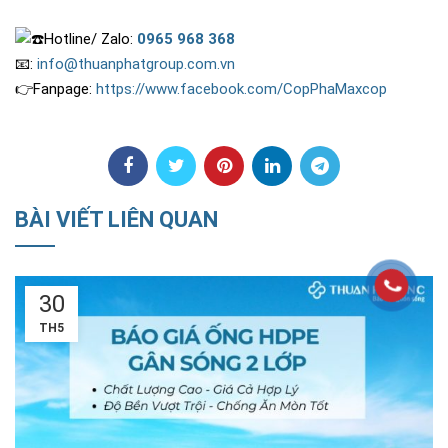
Hotline/ Zalo:
0965 968 368
📧:
info@thuanphatgroup.com.vn
👉Fanpage:
https://www.facebook.com/CopPhaMaxcop
BÀI VIẾT LIÊN QUAN
18
TH5