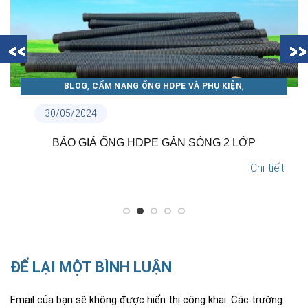
,
,
BLOG
CẨM NANG ỐNG NHỰA THUẬN PHÁT
TIN NỘI BỘ
18/05/2024
TẠI SAO NÊN LỰA CHỌN ỐNG NHỰA THUẬN PHÁT?
Chi tiết
ĐỂ LẠI MỘT BÌNH LUẬN
Email của bạn sẽ không được hiển thị công khai.
Các trường