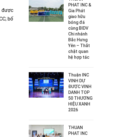
PHAT INC &
g được
Gia Phát
giao hữu
CC; bố
bóng đá
cùng BIDV
Chi nhánh
Bắc Hưng
Yên – Thắt
chặt quan
hệ hợp tác
Thuận INC
VINH DỰ
ĐƯỢC VINH
DANH TOP
50 THƯƠNG
HIỆU XANH
2026
THUAN
PHAT INC