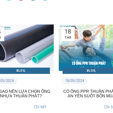
8
18
5
TH5
,
,
BLOG
BLOG
CẨM NANG ỐNG PPR VÀ PHỤ
CẨM NANG ỐNG NHỰA U.PVC 
/05/2024
18/05/2024
KIỆN
PHỤ KIỆN
 ỐNG PPR THUẬN PHÁT –
ỐNG U.PVC THUẬN PHÁ
N YÊN SUỐT BỐN MÙA
BỀN VÀ AN TOÀN CHO N
SỬ DỤNG
Chi tiết
Chi t