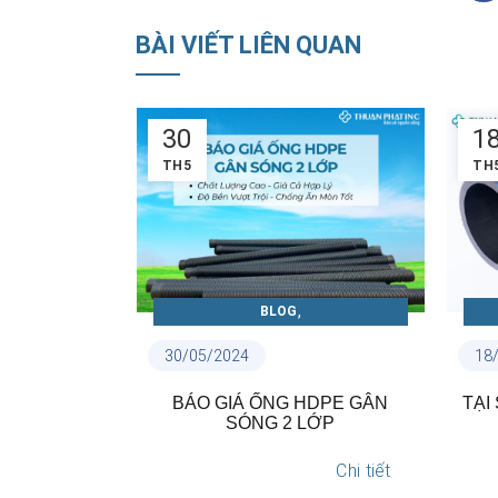
BÀI VIẾT LIÊN QUAN
18
1
TH5
TH
,
BLOG
PE VÀ PHỤ
CẨM NANG ỐNG NHỰA THUẬN
18/05/2024
18
PHÁT
,
TIN NỘI BỘ
HDPE GÂN
TẠI SAO NÊN LỰA CHỌN ỐNG
CÓ
LỚP
NHỰA THUẬN PHÁT?
A
HỰA THUẬN
Chi tiết
Chi tiết