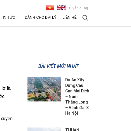
Tuyển dụng
TIN TỨC
DÀNH CHO ĐẠI LÝ
LIÊN HỆ
BÀI VIẾT MỚI NHẤT
Dự Án Xây
Dựng Cầu
lơ là,
Cạn Mai Dịch
ước
– Nam
Thăng Long
– Vành đai 3
Hà Nội
 xuyên
THUAN