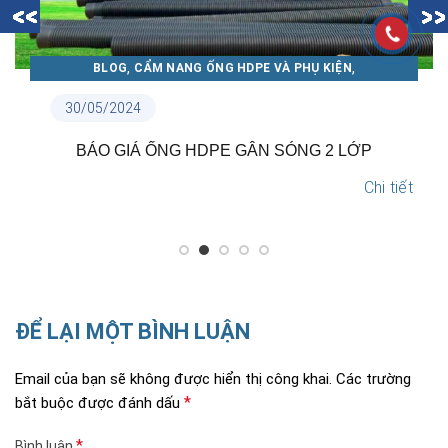
,
,
BLOG
CẨM NANG ỐNG NHỰA THUẬN PHÁT
TIN NỘI BỘ
18/05/2024
TẠI SAO NÊN LỰA CHỌN ỐNG NHỰA THUẬN PHÁT?
Chi tiết
ĐỂ LẠI MỘT BÌNH LUẬN
Email của bạn sẽ không được hiển thị công khai.
Các trường
*
bắt buộc được đánh dấu
*
Bình luận