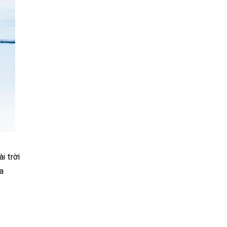
i trời
a