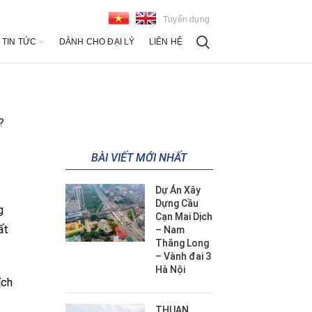
Tuyển dụng
TIN TỨC
DÀNH CHO ĐẠI LÝ
LIÊN HỆ
?
BÀI VIẾT MỚI NHẤT
Dự Án Xây
Dựng Cầu
g
Cạn Mai Dịch
ất
– Nam
Thăng Long
– Vành đai 3
Hà Nội
ích
THUAN