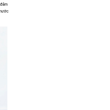
, đảm
 nước