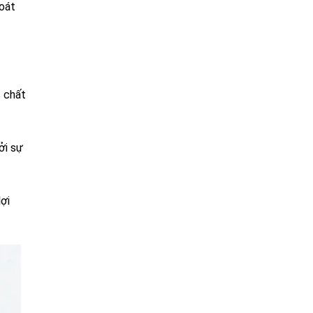
hoát
c chất
ởi sự
ợi