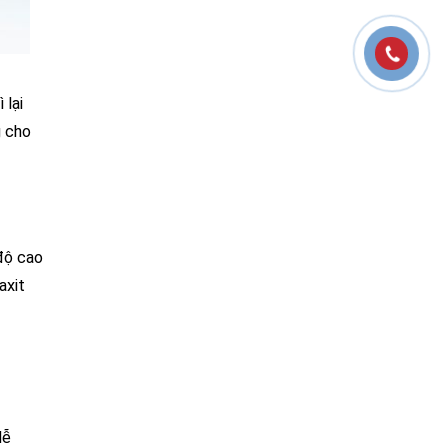
 lại
g cho
độ cao
axit
dễ