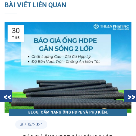
BÀI VIẾT LIÊN QUAN
30
TH5
,
,
BLOG
CẨM NANG ỐNG HDPE VÀ PHỤ KIỆN
CẨM NANG ỐNG NHỰA THUẬN PHÁT
30/05/2024