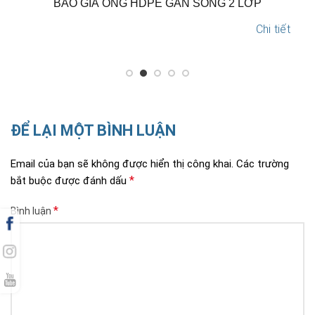
N
BÁO GIÁ ỐNG HDPE GÂN SÓNG 2 LỚP
Chi tiết
ĐỂ LẠI MỘT BÌNH LUẬN
Email của bạn sẽ không được hiển thị công khai.
Các trường
*
bắt buộc được đánh dấu
*
Bình luận