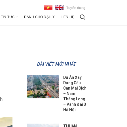
Tuyển dụng
TIN TỨC
DÀNH CHO ĐẠI LÝ
LIÊN HỆ
BÀI VIẾT MỚI NHẤT
Dự Án Xây
Dựng Cầu
Cạn Mai Dịch
– Nam
ch
Thăng Long
– Vành đai 3
Hà Nội
THUAN