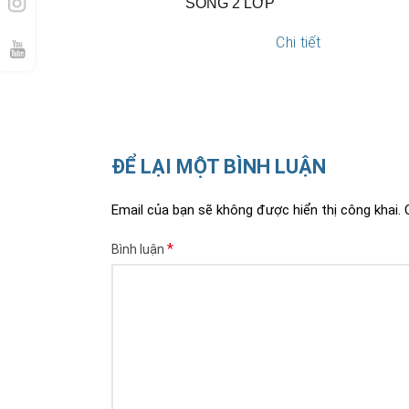
ỚP THUẬN
SÓNG 2 LỚP
HỰA THUẬN
CẨM NANG ỐNG NHỰA THUẬN
 600
PHÁT
Chi tiết
Chi tiết
ĐỂ LẠI MỘT BÌNH LUẬN
Email của bạn sẽ không được hiển thị công khai.
*
Bình luận