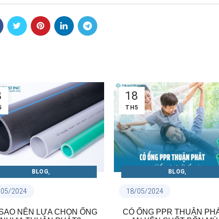
8
18
5
TH5
,
,
BLOG
BLOG
ẨM NANG ỐNG NHỰA THUẬN
CẨM NANG ỐNG PPR VÀ PH
/05/2024
18/05/2024
PHÁT
KIỆN
,
TIN NỘI BỘ
 SAO NÊN LỰA CHỌN ỐNG
CÓ ỐNG PPR THUẬN PHÁ