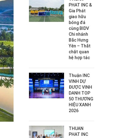
PHAT INC &
Gia Phát
giao hữu
bóng đá
cùng BIDV
Chi nhánh
Bắc Hưng
Yên – Thắt
chặt quan
hệ hợp tác
Thuận INC
VINH DỰ
ĐƯỢC VINH
DANH TOP
50 THƯƠNG
HIỆU XANH
2026
THUAN
PHAT INC