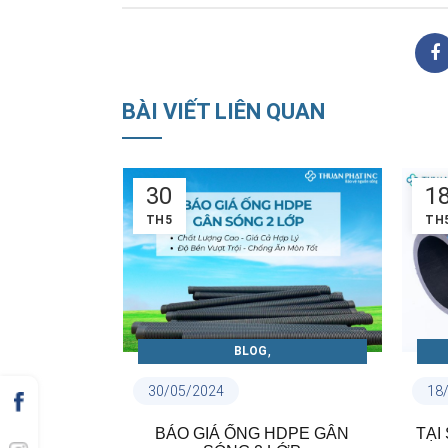
BÀI VIẾT LIÊN QUAN
30
1
TH5
TH
,
BLOG
PE VÀ PHỤ
CẨM NANG ỐNG HDPE VÀ PHỤ
C
30/05/2024
18
KIỆN
,
 ỐNG HDPE
BÁO GIÁ ỐNG HDPE GÂN
TẠI