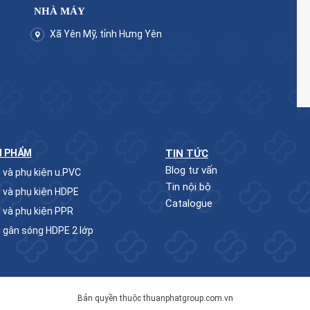
NHÀ MÁY
Xã Yên Mỹ, tỉnh Hưng Yên
N PHẨM
TIN TỨC
Blog tư vấn
 và phụ kiện u.PVC
Tin nội bộ
 và phụ kiện HDPE
Catalogue
 và phụ kiện PPR
 gân sóng HDPE 2 lớp
Bản quyền thuộc thuanphatgroup.com.vn