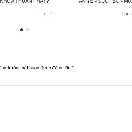
NHỰA THUẬN PHÁT?
AN YÊN SUỐT BỐN MÙ
Chi tiết
Chi t
*
Các trường bắt buộc được đánh dấu