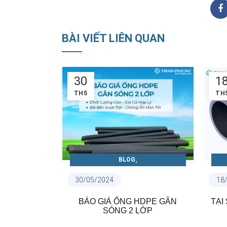
BÀI VIẾT LIÊN QUAN
18
1
TH5
TH
,
BLOG
PE VÀ PHỤ
CẨM NANG ỐNG NHỰA THUẬN
18/05/2024
18
PHÁT
,
TIN NỘI BỘ
HDPE GÂN
TẠI SAO NÊN LỰA CHỌN ỐNG
CÓ
LỚP
NHỰA THUẬN PHÁT?
A
HỰA THUẬN