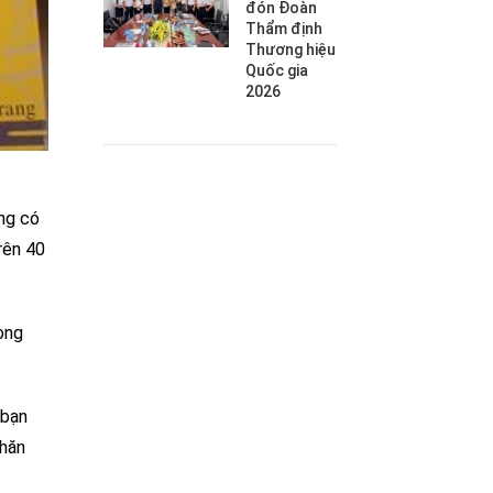
đón Đoàn
Thẩm định
Thương hiệu
Quốc gia
2026
ông có
rên 40
ong
 bạn
khăn