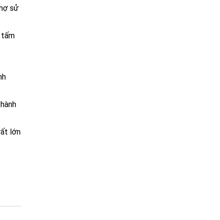
thợ sử
g tấm
nh
 hành
ất lớn