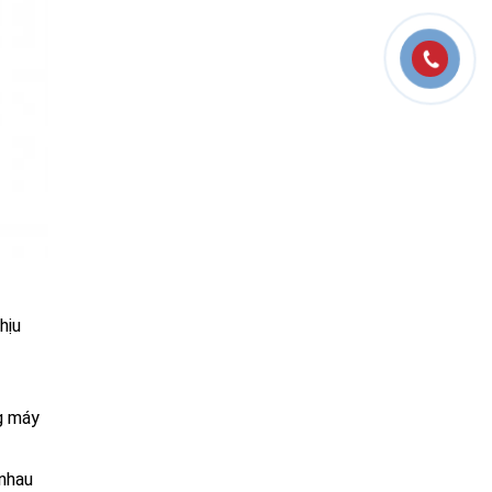
hịu
g máy
 nhau