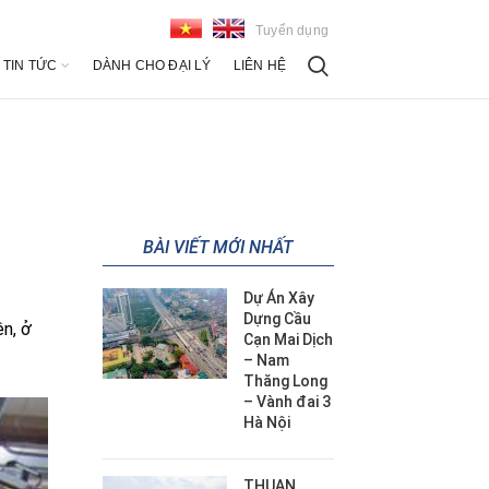
Tuyển dụng
TIN TỨC
DÀNH CHO ĐẠI LÝ
LIÊN HỆ
BÀI VIẾT MỚI NHẤT
Dự Án Xây
Dựng Cầu
ên, ở
Cạn Mai Dịch
– Nam
Thăng Long
– Vành đai 3
Hà Nội
THUAN