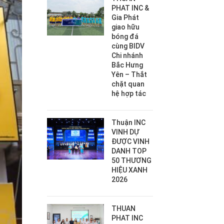
PHAT INC &
Gia Phát
giao hữu
bóng đá
cùng BIDV
Chi nhánh
Bắc Hưng
Yên – Thắt
chặt quan
hệ hợp tác
Thuận INC
VINH DỰ
ĐƯỢC VINH
DANH TOP
50 THƯƠNG
HIỆU XANH
2026
THUAN
PHAT INC