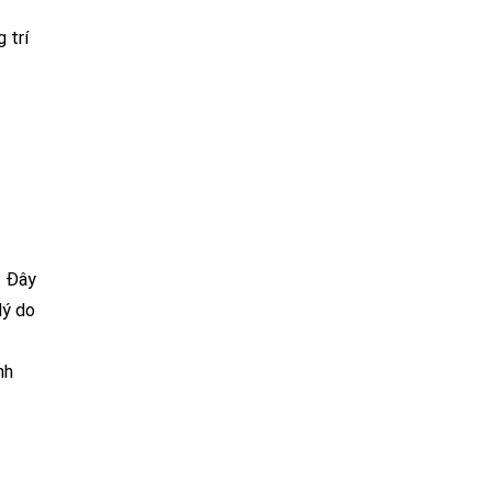
 trí
. Đây
lý do
nh