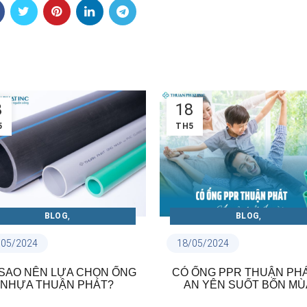
8
18
5
TH5
,
,
BLOG
BLOG
CẨM NANG ỐNG PPR VÀ PHỤ
CẨM NANG ỐNG NHỰA U.PVC 
/05/2024
18/05/2024
KIỆN
PHỤ KIỆN
 ỐNG PPR THUẬN PHÁT –
ỐNG U.PVC THUẬN PHÁ
N YÊN SUỐT BỐN MÙA
BỀN VÀ AN TOÀN CHO N
SỬ DỤNG