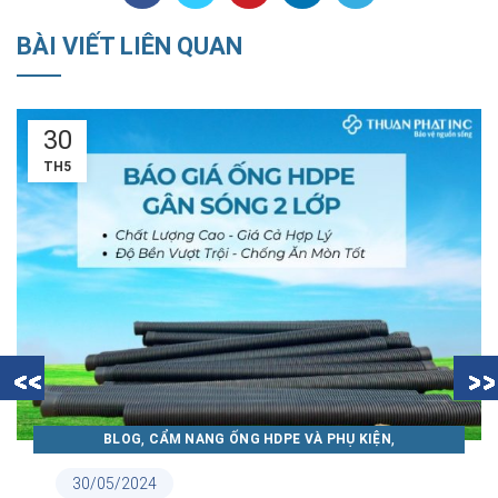
BÀI VIẾT LIÊN QUAN
30
TH5
,
,
BLOG
CẨM NANG ỐNG HDPE VÀ PHỤ KIỆN
CẨM NANG ỐNG NHỰA THUẬN PHÁT
30/05/2024