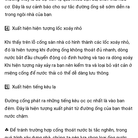
cơ. Đây là sự cảnh báo cho sự tắc đường ống sẽ sớm diễn ra
trong ngôi nhà của bạn.
4️⃣
. Xuất hiện hiện tượng lốc xoáy nhỏ
Khi thấy trên lỗ cống sàn nhà có hình thành các lốc xoáy nhỏ,
đó là hiện tượng khi đường ống không thoát đủ nhanh, dòng
nước bắt đầu chuyển động có định hướng và tạo ra dòng xoáy.
Khi hiện tượng này xảy ra bạn nên kiểm tra và loại bỏ vật cản ở
miệng cống để nước thải có thể dễ dàng lưu thông.
5️⃣
. Xuất hiện tiếng kêu lạ
Đường cống phát ra những tiếng kêu ọc ọc nhất là vào ban
đêm. Đây là hiện tượng xuất phát từ đường ống của bạn thoát
nước chậm.
☘
Để tránh trường hợp cống thoát nước bị tắc nghẽn, trong
quá trình xây dựng nhà, chúng ta nên lựa chọn loại ống nước