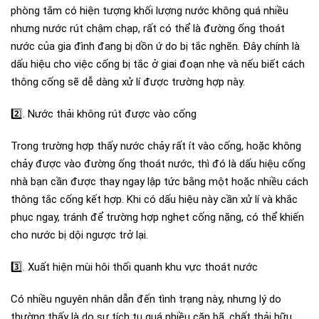
phòng tắm có hiện tượng khối lượng nước không quá nhiều
nhưng nước rút chậm chạp, rất có thể là đường ống thoát
nước của gia đình đang bị dồn ứ do bị tắc nghẽn. Đây chính là
dấu hiệu cho việc cống bị tắc ở giai đoạn nhẹ và nếu biết cách
thông cống sẽ dễ dàng xử lí được trường hợp này.
2️⃣
. Nước thải không rút được vào cống
Trong trường hợp thấy nước chảy rất ít vào cống, hoặc không
chảy được vào đường ống thoát nước, thì đó là dấu hiệu cống
nhà bạn cần được thay ngay lập tức bằng một hoặc nhiều cách
thông tắc cống kết hợp. Khi có dấu hiệu này cần xử lí và khắc
phục ngay, tránh để trường hợp nghẹt cống nặng, có thể khiến
cho nước bị dội ngược trở lại.
3️⃣
. Xuất hiện mùi hôi thối quanh khu vực thoát nước
Có nhiều nguyên nhân dẫn đến tình trạng này, nhưng lý do
thường thấy là do sự tích tụ quá nhiều cặn bã, chất thải hữu