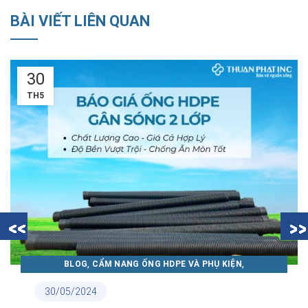
BÀI VIẾT LIÊN QUAN
30
TH5
,
,
BLOG
CẨM NANG ỐNG HDPE VÀ PHỤ KIỆN
CẨM NANG ỐNG NHỰA THUẬN PHÁT
30/05/2024