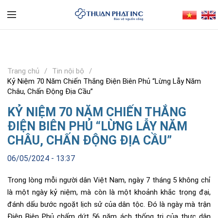
Trang chủ
Tin nội bộ
Kỷ Niệm 70 Năm Chiến Thắng Điện Biên Phủ “Lừng Lẫy Năm
Châu, Chấn Động Địa Cầu”
KỶ NIỆM 70 NĂM CHIẾN THẮNG
ĐIỆN BIÊN PHỦ “LỪNG LẪY NĂM
CHÂU, CHẤN ĐỘNG ĐỊA CẦU”
06/05/2024 - 13:37
Trong lòng mỗi người dân Việt Nam, ngày 7 tháng 5 không chỉ
là một ngày kỷ niệm, mà còn là một khoảnh khắc trọng đại,
đánh dấu bước ngoặt lịch sử của dân tộc. Đó là ngày mà trận
Điện Biên Phủ chấm dứt 56 năm ách thống trị của thực dân