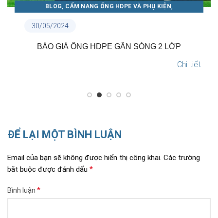
,
,
BLOG
CẨM NANG ỐNG NHỰA THUẬN PHÁT
TIN NỘI BỘ
18/05/2024
TẠI SAO NÊN LỰA CHỌN ỐNG NHỰA THUẬN PHÁT?
Chi tiết
ĐỂ LẠI MỘT BÌNH LUẬN
Email của bạn sẽ không được hiển thị công khai.
Các trường
*
bắt buộc được đánh dấu
*
Bình luận