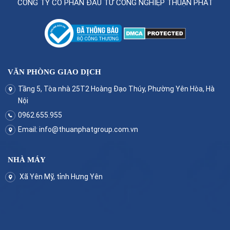
CÔNG TY CỔ PHẦN ĐẦU TƯ CÔNG NGHIỆP THUẬN PHÁT
VĂN PHÒNG GIAO DỊCH
Tầng 5, Tòa nhà 25T2 Hoàng Đạo Thúy, Phường Yên Hòa, Hà
Nội
0962.655.955
Email:
info@thuanphatgroup.com.vn
NHÀ MÁY
Xã Yên Mỹ, tỉnh Hưng Yên