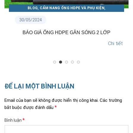
,
,
BLOG
CẨM NANG ỐNG HDPE VÀ PHỤ KIỆN
CẨM NANG ỐNG NHỰA THUẬN PHÁT
30/05/2024
N
BÁO GIÁ ỐNG HDPE GÂN SÓNG 2 LỚP
Chi tiết
ĐỂ LẠI MỘT BÌNH LUẬN
Email của bạn sẽ không được hiển thị công khai.
Các trường
*
bắt buộc được đánh dấu
*
Bình luận