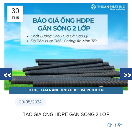
30
TH5
,
,
BLOG
CẨM NANG ỐNG HDPE VÀ PHỤ KIỆN
CẨM NANG ỐNG NHỰA THUẬN PHÁT
30/05/2024
N
BÁO GIÁ ỐNG HDPE GÂN SÓNG 2 LỚP
Chi tiết