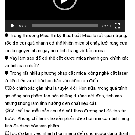
00:00
02:13
🛡
Trong thi công Mica thì kỹ thuật cắt Mica là rất quan trọng,
tốc độ cắt quá nhanh có thể khiến mica bị cháy, lưới răng cưa
lớn là nguyên nhân gây nên tình trạng vỡ tấm mica,…
🛡
Vậy làm sao để có thể cắt được mica nhanh gọn, chính xác
và tinh xảo nhất?
🛡
Trong rất nhiều phương pháp cắt mica, công nghệ cắt laser
là tiên tiến vượt trội hơn hẳn với những ưu điểm:
💥
Độ chính xác gần như là tuyệt đối. Hơn nữa, trong quá trình
gia công sản phẩm tạo nên những đường nét đẹp, tinh xảo
nhưng không làm ảnh hưởng đến chất liệu cắt.
💥
Có thể tạo mẫu sẵn sau đó cắt theo đường nét đã tạo từ
trước. Không chỉ làm cho sản phẩm đẹp hơn mà còn tinh tăng
tính đa dạng hóa sản phẩm.
💥
Tốc độ làm việc nhanh hơn mang đến cho người dùng thành