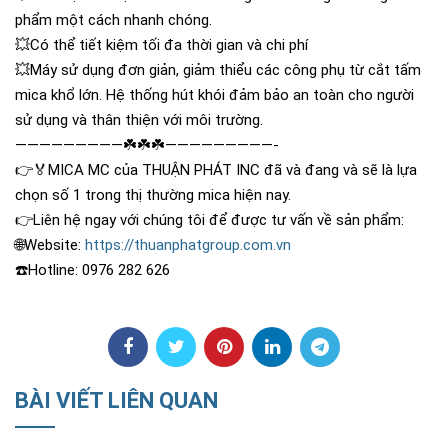
phẩm một cách nhanh chóng.
💥
Có thể tiết kiệm tối đa thời gian và chi phí
💥
Máy sử dụng đơn giản, giảm thiểu các công phụ từ cắt tấm
mica khổ lớn. Hệ thống hút khói đảm bảo an toàn cho người
sử dụng và thân thiện với môi trường.
—————————
☘️
☘️
☘️
—————————-
👉
🏅
MICA MC của THUẬN PHÁT INC đã và đang và sẽ là lựa
chọn số 1 trong thị thường mica hiện nay.
👉
Liên hệ ngay với chúng tôi để được tư vấn về sản phẩm:
🌐
Website:
https://thuanphatgroup.com.vn
☎️
Hotline: 0976 282 626
BÀI VIẾT LIÊN QUAN