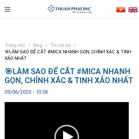
Trang chủ
Blog
Tin nội bộ
🎯LÀM SAO ĐỂ CẮT #MICA NHANH GỌN, CHÍNH XÁC & TINH
XẢO NHẤT
🎯LÀM SAO ĐỂ CẮT #MICA NHANH
GỌN, CHÍNH XÁC & TINH XẢO NHẤT
09/06/2020 - 10:38
Trình
chơi
Video