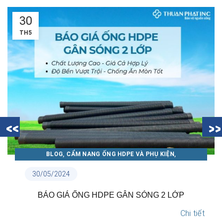
30
TH5
,
,
BLOG
CẨM NANG ỐNG HDPE VÀ PHỤ KIỆN
CẨM NANG ỐNG NHỰA THUẬN PHÁT
30/05/2024
N
BÁO GIÁ ỐNG HDPE GÂN SÓNG 2 LỚP
Chi tiết