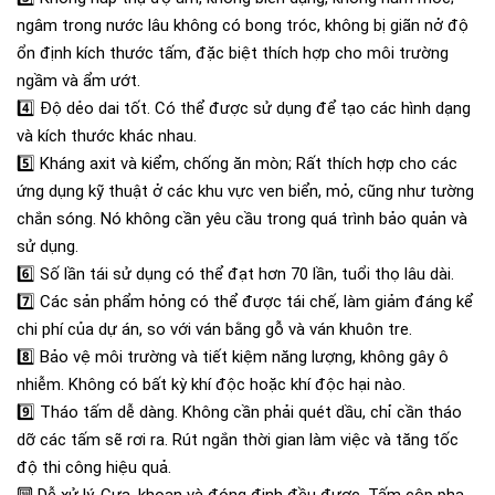
ngâm trong nước lâu không có bong tróc, không bị giãn nở độ
ổn định kích thước tấm, đặc biệt thích hợp cho môi trường
ngầm và ẩm ướt.
4️⃣
Độ dẻo dai tốt. Có thể được sử dụng để tạo các hình dạng
và kích
thước khác nhau.
5️⃣
Kháng axit và kiểm, chống ăn mòn; Rất thích hợp cho các
ứng dụng kỹ thuật ở các khu vực ven biển, mỏ, cũng như tường
chắn sóng. Nó không cần yêu cầu trong quá trình bảo quản và
sử dụng.
6️⃣
Số lần tái sử dụng có thể đạt hơn 70 lần, tuổi thọ lâu dài.
7️⃣
Các sản phẩm hỏng có thể được tái chế, làm giảm đáng kể
chi phí của dự án, so với ván bằng gỗ và ván khuôn tre.
8️⃣
Bảo vệ môi trường và tiết kiệm năng lượng, không gây ô
nhiễm. Không có bất kỳ khí độc hoặc khí độc hại nào.
9️⃣
Tháo tấm dễ dàng. Không cần phải quét dầu, chỉ cần tháo
dỡ các tấm sẽ rơi ra. Rút ngắn thời gian làm việc và tăng tốc
độ thi công hiệu quả.