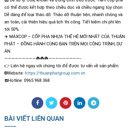
🔟
Dễ xử lý. Cưa, khoan và đóng đinh đều được. Tấm côp pha
có thể được kết hợp theo chiều dọc và chiều ngang tùy chọn.
Dễ dàng để loại tháo dỡ. Tháo dỡ thuận tiện, nhanh chóng và
an toàn, cải thiện hiệu quả lịch thi công. Tiết kiệm chi phí lên
tới 50%.
✈️
MAXCOP – CỐP PHA NHỰA THẾ HỆ MỚI NHẤT CỦA THUẬN
PHÁT – ĐỒNG HÀNH CÙNG BẠN TRÊN MỌI CÔNG TRÌNH, DỰ
ÁN.
—————————
☘️
☘️
☘️
—————————-
👉
Liên hệ ngay với chúng tôi để được tư vấn về sản phẩm.
🌐
Website:
https://thuanphatgroup.com.vn
☎️
Hotline: 0965 968 368
BÀI VIẾT LIÊN QUAN