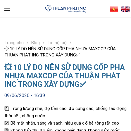
Trang chủ
Blog
Tin nội bộ
💥 10 LÝ DO NÊN SỬ DỤNG CỐP PHA NHỰA MAXCOP CỦA
THUẬN PHÁT INC TRONG XÂY DỰNG✅
💥 10 LÝ DO NÊN SỬ DỤNG CỐP PHA
NHỰA MAXCOP CỦA THUẬN PHÁT
INC TRONG XÂY DỰNG✅
09/06/2020 - 16:39
1️⃣
Trọng lượng nhẹ, độ bền cao, độ cứng cao, chống tác động
thời tiết, chống nước.
2️⃣
Bề mặt nhẵn, sáng và sạch; hiệu quả đổ bê tông rất cao
3️⃣
Không hấp thụ độ ẩm, không biến dạng, không nấm mốc;