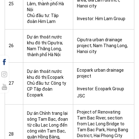
area, Gia Lam district,
25
Lâm, thành phố Hà
Hanoi city
Nội
Chủ đầu tư: Tập
Investor: Him Lam Group
đoàn Him Lam
Dự án thoát nước
Ciputra urban drainage
khu đô thị Ciputra;
26
project; Nam Thang Long,
Nam Thăng Long,
Hanoi city
thành phố Hà Nội
Ecopark urban drainage
Dự án thoát nước
project
khu đô thị Ecopark
27
Chủ đầu tư: Công ty
Investor: Ecopark Group
CP Tâp đoàn
Ecopark
JSC
Project of Renovating
Dự án Chỉnh trang lại
Tam Bac River, section
sông Tam Bạc, đoạn
from Lac Long Bridge to
từ cầu Lạc Long đến
Tam Bac Park, Hong Bang
công viên Tam Bạc,
28
District, Hai Phong City
quận Hồng Bàng,