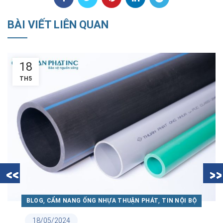
BÀI VIẾT LIÊN QUAN
18
TH5
,
,
BLOG
CẨM NANG ỐNG NHỰA THUẬN PHÁT
TIN NỘI BỘ
18/05/2024