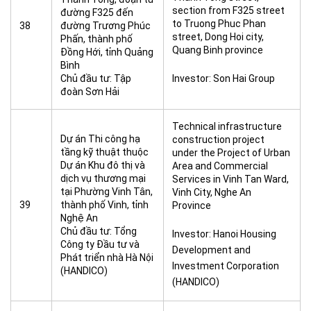
section from F325 street
đường F325 đến
to Truong Phuc Phan
38
đường Trương Phúc
street, Dong Hoi city,
Phấn, thành phố
Quang Binh province
Đồng Hới, tỉnh Quảng
Bình
Chủ đầu tư: Tập
Investor: Son Hai Group
đoàn Sơn Hải
Technical infrastructure
Dự án Thi công hạ
construction project
tầng kỹ thuật thuộc
under the Project of Urban
Dự án Khu đô thị và
Area and Commercial
dịch vụ thương mại
Services in Vinh Tan Ward,
tại Phường Vinh Tân,
Vinh City, Nghe An
39
thành phố Vinh, tỉnh
Province
Nghệ An
Chủ đầu tư: Tổng
Investor: Hanoi Housing
Công ty Đầu tư và
Development and
Phát triển nhà Hà Nội
Investment Corporation
(HANDICO)
(HANDICO)