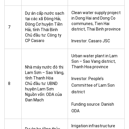
Clean water supply project
Dự án cấp nước sạch
in Dong Hai and Dong Co
tại các xã Đông Hải,
communes, Tien Hai
Đông Cơ huyện Tiền
7
district, Thai Binh province
Hải, tỉnh Thái Bình
Chủ đầu tư: Công ty
CP Casaro
Investor: Casaro JSC
Urban water plant in Lam
Son – Sao Vang district,
Thanh Hoa province
Nhà máy nước đô thị
Lam Sơn – Sao Vàng,
tỉnh Thanh Hóa
Investor: People’s
8
Chủ đầu tư: UBND
Committee of Lam Son
huyện Lam Sơn
district
Nguồn vốn: ODA của
Đan Mạch
Funding source: Danish
ODA
Irrigation infrastructure