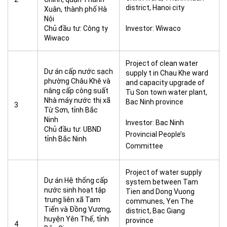
district, Hanoi city
Xuân, thành phố Hà
Nội
Chủ đầu tư: Công ty
Investor: Wiwaco
Wiwaco
Project of clean water
Dự án cấp nước sạch
supply t in Chau Khe ward
phường Châu Khê và
and capacity upgrade of
nâng cấp công suất
Tu Son town water plant,
Nhà máy nước thị xã
Bac Ninh province
3
Từ Sơn, tỉnh Bắc
Ninh
Investor: Bac Ninh
Chủ đầu tư: UBND
Provincial People’s
tỉnh Bắc Ninh
Committee
Project of water supply
Dự án Hệ thống cấp
system between Tam
nước sinh hoạt tập
Tien and Dong Vuong
trung liên xã Tam
communes, Yen The
Tiến và Đồng Vương,
district, Bac Giang
huyện Yên Thế, tỉnh
province
4