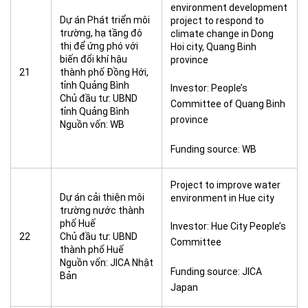
environment development
Dự án Phát triển môi
project to respond to
trường, hạ tầng đô
climate change in Dong
thị để ứng phó với
Hoi city, Quang Binh
biến đổi khí hậu
province
21
thành phố Đồng Hới,
tỉnh Quảng Bình
Investor: People’s
Chủ đầu tư: UBND
Committee of Quang Binh
tỉnh Quảng Bình
province
Nguồn vốn: WB
Funding source: WB
Project to improve water
Dự án cải thiện môi
environment in Hue city
trường nước thành
phố Huế
Investor: Hue City People’s
22
Chủ đầu tư: UBND
Committee
thành phố Huế
Nguồn vốn: JICA Nhật
Funding source: JICA
Bản
Japan