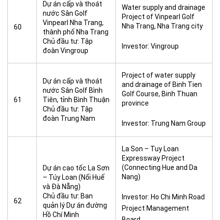
Dự án cấp và thoát
Water supply and drainage
nước Sân Golf
Project of Vinpearl Golf
Vinpearl Nha Trang,
Nha Trang, Nha Trang city
60
thành phố Nha Trang
Chủ đầu tư: Tập
Investor: Vingroup
đoàn Vingroup
Project of water supply
Dự án cấp và thoát
and drainage of Binh Tien
nước Sân Golf Bình
Golf Course, Binh Thuan
61
Tiên, tỉnh Bình Thuận
province
Chủ đầu tư: Tập
đoàn Trung Nam
Investor: Trung Nam Group
La Son – Tuy Loan
Expressway Project
(Connecting Hue and Da
Dự án cao tốc La Sơn
Nang)
– Túy Loan (Nối Huế
và Đà Nẵng)
Chủ đầu tư: Ban
Investor: Ho Chi Minh Road
62
quản lý Dự án đường
Project Management
Hồ Chí Minh
Board