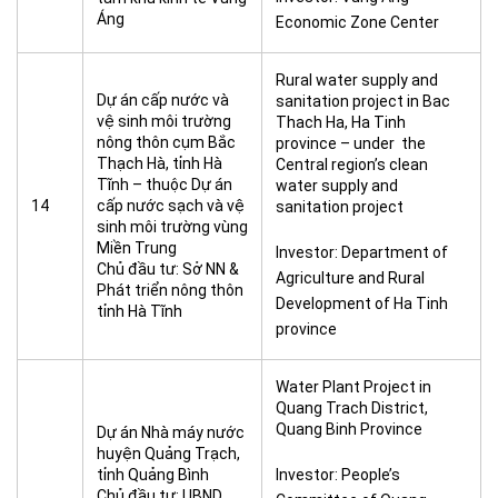
Áng
Economic Zone Center
Rural water supply and
Dự án cấp nước và
sanitation project in Bac
vệ sinh môi trường
Thach Ha, Ha Tinh
nông thôn cụm Bắc
province – under the
Thạch Hà, tỉnh Hà
Central region’s clean
Tĩnh – thuộc Dự án
water supply and
14
cấp nước sạch và vệ
sanitation project
sinh môi trường vùng
Miền Trung
Investor: Department of
Chủ đầu tư: Sở NN &
Agriculture and Rural
Phát triển nông thôn
Development of Ha Tinh
tỉnh Hà Tĩnh
province
Water Plant Project in
Quang Trach District,
Quang Binh Province
Dự án Nhà máy nước
huyện Quảng Trạch,
tỉnh Quảng Bình
Investor: People’s
Chủ đầu tư: UBND