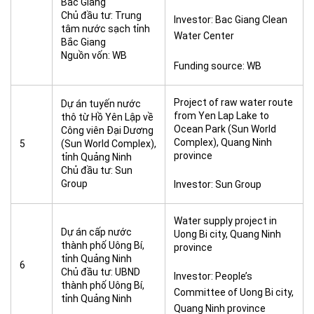
Bắc Giang
Chủ đầu tư: Trung
Investor: Bac Giang Clean
tâm nước sạch tỉnh
Water Center
Bắc Giang
Nguồn vốn: WB
Funding source: WB
Project of raw water route
Dự án tuyến nước
from Yen Lap Lake to
thô từ Hồ Yên Lập về
Ocean Park (Sun World
Công viên Đại Dương
Complex), Quang Ninh
5
(Sun World Complex),
province
tỉnh Quảng Ninh
Chủ đầu tư: Sun
Group
Investor: Sun Group
Water supply project in
Dự án cấp nước
Uong Bi city, Quang Ninh
thành phố Uông Bí,
province
tỉnh Quảng Ninh
6
Chủ đầu tư: UBND
Investor: People’s
thành phố Uông Bí,
Committee of Uong Bi city,
tỉnh Quảng Ninh
Quang Ninh province