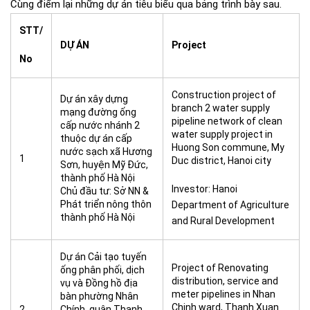
Cùng điểm lại những dự án tiêu biểu qua bảng trình bày sau.
STT
/
DỰ ÁN
Project
No
Construction project of
Dự án xây dựng
branch 2 water supply
mạng đường ống
pipeline network of clean
cấp nước nhánh 2
water supply project in
thuộc dự án cấp
Huong Son commune, My
nước sạch xã Hương
1
Duc district, Hanoi city
Sơn, huyện Mỹ Đức,
thành phố Hà Nội
Investor: Hanoi
Chủ đầu tư: Sở NN &
Phát triển nông thôn
Department of Agriculture
thành phố Hà Nội
and Rural Development
Dự án Cải tạo tuyến
Project of Renovating
ống phân phối, dịch
distribution, service and
vụ và Đồng hồ địa
meter pipelines in Nhan
bàn phường Nhân
Chinh ward, Thanh Xuan
2
Chính, quận Thanh