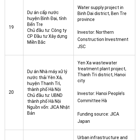
Water supply project in
Dự án cấp nước
Binh Dai district, Ben Tre
huyện Bình Đại, tỉnh
province
Bến Tre
19
Chủ đầu tư: Công ty
Investor: Northern
CP Đầu tư Xây dựng
Construction Investment
Miền Bắc
JSC
Yen Xa wastewater
treatment plant project,
Dự án Nhà máy xử lý
Thanh Tri district, Hanoi
nước thải Yên Xá,
city
huyện Thanh Trì,
thành phố Hà Nội
20
Investor: Hanoi People’s
Chủ đầu tư: UBND
Committee Hà
thành phố Hà Nội
Nguồn vốn: JICA Nhật
Bản
Funding source: JICA
Japan
Urban infrastructure and