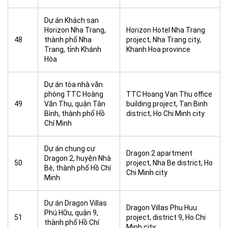
Dự án Khách sạn
Horizon Nha Trang,
Horizon Hotel Nha Trang
48
thành phố Nha
project, Nha Trang city,
Trang, tỉnh Khánh
Khanh Hoa province
Hòa
Dự án tòa nhà văn
phòng TTC Hoàng
TTC Hoang Van Thu office
49
Văn Thụ, quận Tân
building project, Tan Binh
Bình, thành phố Hồ
district, Ho Chi Minh city
Chí Minh
Dự án chung cư
Dragon 2 apartment
Dragon 2, huyện Nhà
50
project, Nha Be district, Ho
Bè, thành phố Hồ Chí
Chi Minh city
Minh
Dự án Dragon Villas
Dragon Villas Phu Huu
Phú Hữu, quận 9,
51
project, district 9, Ho Chi
thành phố Hồ Chí
Minh city