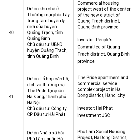
Commercial housing
Dự án khu nhà ở
project west of the center
Thương mại phía Tây
of the new district of
trung tâm huyện lỵ
Quang Trach district,
mới của huyện
Quang Binh province
40
Quảng Trạch, tỉnh
Quảng Bình
Investor: People’s
Chủ đầu tư: UBND
Committee of Quang
huyện Quảng Trạch,
Trach district, Quang Binh
tỉnh Quảng Bình
province
The Pride apartment and
Dự án Tổ hợp căn hộ,
commercial service
dịch vụ thương mại
complex project in Ha
The Pride tại quận
Dong district, Hanoi city
41
Hà Đông, thành phố
Hà Nội
Investor: Hai Phat
Chủ đầu tư: Công ty
CP Đầu tư Hải Phát
Investment JSC
Phu Lam Social Housing
Dự án Nhà ở xã hội
Project, Ha Dong District,
Phú Lãm, quận Hà