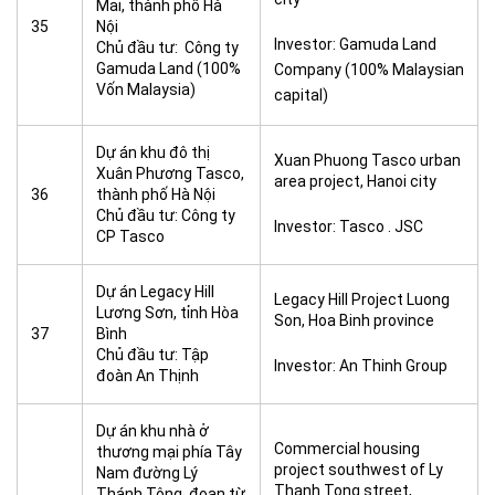
Mai, thành phố Hà
35
Nội
Investor: Gamuda Land
Chủ đầu tư: Công ty
Gamuda Land (100%
Company (100% Malaysian
Vốn Malaysia)
capital)
Dự án khu đô thị
Xuan Phuong Tasco urban
Xuân Phương Tasco,
area project, Hanoi city
36
thành phố Hà Nội
Chủ đầu tư: Công ty
Investor: Tasco . JSC
CP Tasco
Dự án Legacy Hill
Legacy Hill Project Luong
Lương Sơn, tỉnh Hòa
Son, Hoa Binh province
37
Bình
Chủ đầu tư: Tập
Investor: An Thinh Group
đoàn An Thịnh
Dự án khu nhà ở
Commercial housing
thương mại phía Tây
project southwest of Ly
Nam đường Lý
Thanh Tong street,
Thánh Tông, đoạn từ