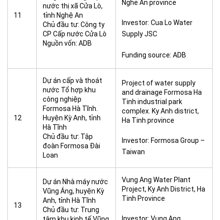
Nghe An province
nước thị xã Cửa Lò,
11
tỉnh Nghệ An
Investor: Cua Lo Water
Chủ đầu tư: Công ty
CP Cấp nước Cửa Lò
Supply JSC
Nguồn vốn: ADB
Funding source: ADB
Dự án cấp và thoát
Project of water supply
nước Tổ hợp khu
and drainage Formosa Ha
công nghiệp
Tinh industrial park
Formosa Hà Tĩnh.
complex. Ky Anh district,
12
Huyện Kỳ Anh, tỉnh
Ha Tinh province
Hà Tĩnh
Chủ đầu tư: Tập
Investor: Formosa Group –
đoàn Formosa Đài
Taiwan
Loan
Vung Ang Water Plant
Dự án Nhà máy nước
Project, Ky Anh District, Ha
Vũng Áng, huyện Kỳ
Tinh Province
Anh, tỉnh Hà Tĩnh
13
Chủ đầu tư: Trung
Investor: Vung Ang
tâm khu kinh tế Vũng