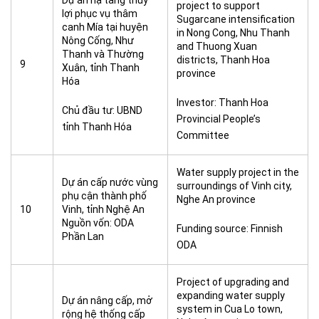
Dự án hạ tầng thủy
project to support
lợi phục vụ thâm
Sugarcane intensification
canh Mía tại huyện
in Nong Cong, Nhu Thanh
Nông Cống, Như
and Thuong Xuan
Thanh và Thường
districts, Thanh Hoa
9
Xuân, tỉnh Thanh
province
Hóa
Investor: Thanh Hoa
Chủ đầu tư: UBND
Provincial People’s
tỉnh Thanh Hóa
Committee
Water supply project in the
Dự án cấp nước vùng
surroundings of Vinh city,
phụ cận thành phố
Nghe An province
10
Vinh, tỉnh Nghệ An
Nguồn vốn: ODA
Funding source: Finnish
Phần Lan
ODA
Project of upgrading and
expanding water supply
Dự án nâng cấp, mở
system in Cua Lo town,
rộng hệ thống cấp