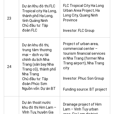
FLC Tropical City Ha Long
Dự án Khu đô thị FLC
Urban Area Project, Ha
Tropical city Hạ Long,
Long City, Quang Ninh
thành phố Hạ Long,
23
Province
tỉnh Quảng Ninh
Chủ đầu tư: Tập
đoàn FLC
Investor: FLC Group
Project of urban area,
Dự án khu đô thị,
commercial center –
trung tâm thương
tourism financial services
mại – dịch vụ tài
in Nha Trang (former Nha
chính du lịch Nha
Trang airport), Nha Trang
Trang (sân bay Nha
24
city
Trang cũ), thành phố
Nha Trang
Investor: Phuc Son Group
Chủ đầu tư: Tập
đoàn Phúc Sơn
Nguồn vốn: Dự án BT
Funding source: BT project
Dự án thoát nước
Drainage project of Him
khu đô thị Him Lam –
Lam – Vinh Tuy urban
Vĩnh Tuy, huyện Gia