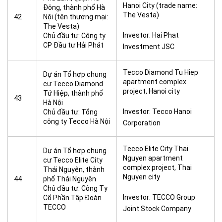
Hanoi City (trade name:
Đông, thành phố Hà
The Vesta)
42
Nội (tên thương mại:
The Vesta)
Investor: Hai Phat
Chủ đầu tư: Công ty
CP Đầu tư Hải Phát
Investment JSC
Tecco Diamond Tu Hiep
Dự án Tổ hợp chung
apartment complex
cư Tecco Diamond
project, Hanoi city
Tứ Hiệp, thành phố
43
Hà Nội
Investor: Tecco Hanoi
Chủ đầu tư: Tổng
công ty Tecco Hà Nội
Corporation
Tecco Elite City Thai
Dự án Tổ hợp chung
Nguyen apartment
cư Tecco Elite City
complex project, Thai
Thái Nguyên, thành
Nguyen city
44
phố Thái Nguyên
Chủ đầu tư: Công Ty
Investor: TECCO Group
Cổ Phần Tập Đoàn
TECCO
Joint Stock Company