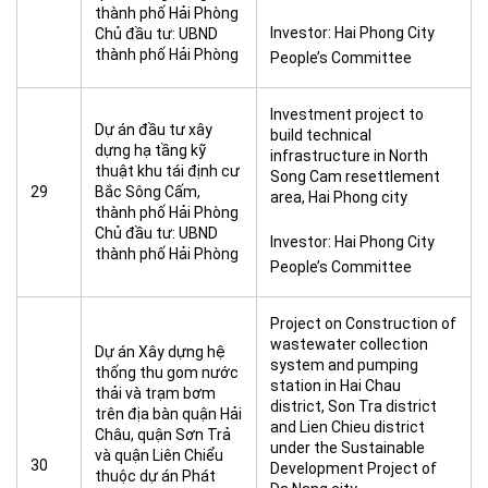
thành phố Hải Phòng
Investor: Hai Phong City
Chủ đầu tư: UBND
thành phố Hải Phòng
People’s Committee
Investment project to
Dự án đầu tư xây
build technical
dựng hạ tầng kỹ
infrastructure in North
thuật khu tái định cư
Song Cam resettlement
29
Bắc Sông Cấm,
area, Hai Phong city
thành phố Hải Phòng
Chủ đầu tư: UBND
Investor: Hai Phong City
thành phố Hải Phòng
People’s Committee
Project on Construction of
wastewater collection
Dự án Xây dựng hệ
system and pumping
thống thu gom nước
station in Hai Chau
thải và trạm bơm
district, Son Tra district
trên địa bàn quận Hải
and Lien Chieu district
Châu, quận Sơn Trả
under the Sustainable
và quận Liên Chiểu
30
Development Project of
thuộc dự án Phát