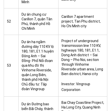
Minh
Dự án chung cư
Carillon 7 apartment
Carillon 7, quận Tân
52
project, Tan Phu district,
Phú, thành phố Hồ
Ho Chi Minh city
Chí Minh
Project of underground
Dự án hạ ngầm
transmission line 110 KV,
đường dây 110 KV lộ
highways 180, 181, E1.1,
180, 181, E1.1 huyện
Dong Anh district – Sai
Đông Anh – Sai
Dong – Pho Noi, section
Đồng- Phố Nối đoạn
through Vinhome
53
qua khu đô thị
Riverside urban area, Long
Vinhome Riverside,
Bien district, Hanoi city
quận Long Biên,
thành phố Hà Nội
Investor: Vingroup
Chủ đầu tư: Tâp
đoàn Vingroup
Corporation
Bai Chay Coastline Project,
Dự án Đường bao
Ha Long City, Quang Ninh
biển Bãi Cháy, thành