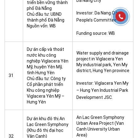
Da Nang city
triển bền vững thành
phố Đà Nẵng
Investor: Da Nang City
Chủ đầu tư: UBND
thành phố Đà Nẵng
People’s Committee
Nguồn vốn: WB
Funding source: WB
Dự án cấp và thoát
Water supply and drainage
nước khu công
project in Viglacera Yen
nghiệp Viglacera Yên
My industrial park, Yen My
Mỹ, huyện Yên Mỹ,
district, Hung Yen province
tình Hưng Yên
31
Chủ đầu tư: Công ty
Investor: Viglacera Yen My
Cổ phần phát triển
Khu công nghiệp
– Hung Yen Industrial Park
Viglacera Yên Mỹ –
Development JSC.
Hưng Yên
An Lac Green Symphony
Dự án khu đô thị An
Urban Area Project (Van
Lạc Green Symphony
Canh University Urban
(Khu đô thị đại học
Area)
32
Vân Canh)