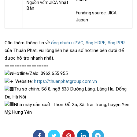
Nguồn vốn: JICA Nhật
Bản
Funding source: JICA
Japan
Cần thêm thông tin về
ống nhựa u.PVC
,
ống HDPE
,
ống PPR
của Thuận Phát, vui lòng liên hệ sau số hotline bên dưới để
được hỗ trợ nhanh nhất.
==================
Hotline/Zalo: 0962 655 955
Website:
https://thuanphatgroup.com.vn
Trụ sở chính: Số 8, ngõ 538 Đường Láng, Láng Hạ, Đống
Đa, Hà Nội
Nhà máy sản xuất: Thôn Đỗ Xá, Xã Trai Trang, huyện Yên
Mỹ, Hưng Yên