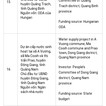
Committee of Quang
15
huyện Quảng Trạch,
Trach district, Quang Binh
tỉnh Quảng Bình
province
Nguồn vốn: ODA của
Hungari
Funding source: Hungarian
ODA
Water supply project in A
Vuong commune, Ma
Dự án cấp nước sinh
Cooih commune and Prao
hoạt tại xã A Vương,
town, Dong Giang district,
xã Ma Cooih và thị
Quang Nam province
trấn Prao, huyện
Đông Giang, tỉnh
Investor: People’s
16
Quảng Nam
Committee of Dong Giang
Chủ đầu tư: UBND
district, Quang Nam
huyện Đông Giang,
tỉnh Quảng Nam
province
Nguồn vốn: Ngân
sách nhà nước
Funding source: State
budget