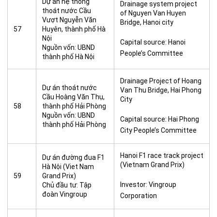
Dự án hệ thống
Drainage system project
thoát nước Cầu
of Nguyen Van Huyen
Vượt Nguyễn Văn
Bridge, Hanoi city
57
Huyên, thành phố Hà
Nội
Capital source: Hanoi
Nguồn vốn: UBND
People’s Committee
thành phố Hà Nội
Drainage Project of Hoang
Dự án thoát nước
Van Thu Bridge, Hai Phong
Cầu Hoàng Văn Thụ,
City
58
thành phố Hải Phòng
Nguồn vốn: UBND
Capital source: Hai Phong
thành phố Hải Phòng
City People’s Committee
Hanoi F1 race track project
Dự án đường đua F1
(Vietnam Grand Prix)
Hà Nội (Viet Nam
59
Grand Prix)
Investor: Vingroup
Chủ đầu tư: Tập
đoàn Vingroup
Corporation