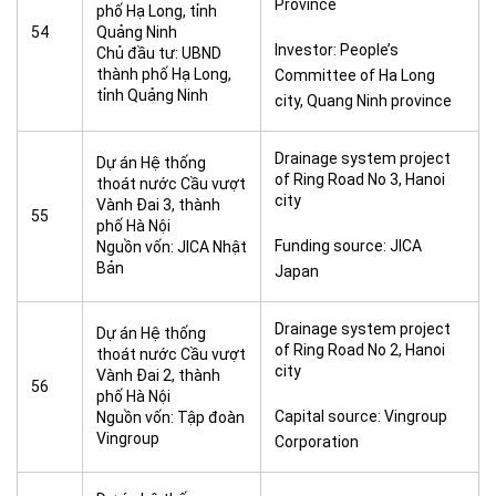
Province
phố Hạ Long, tỉnh
54
Quảng Ninh
Investor: People’s
Chủ đầu tư: UBND
thành phố Hạ Long,
Committee of Ha Long
tỉnh Quảng Ninh
city, Quang Ninh province
Drainage system project
Dự án Hệ thống
of Ring Road No 3, Hanoi
thoát nước Cầu vượt
city
Vành Đai 3, thành
55
phố Hà Nội
Funding source: JICA
Nguồn vốn: JICA Nhật
Bản
Japan
Drainage system project
Dự án Hệ thống
of Ring Road No 2, Hanoi
thoát nước Cầu vượt
city
Vành Đai 2, thành
56
phố Hà Nội
Capital source: Vingroup
Nguồn vốn: Tập đoàn
Vingroup
Corporation