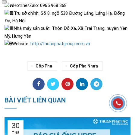
Hotline/Zalo: 0965 968 368
Trụ sở chính: Số 8, ngõ 538 Đường Láng, Láng Hạ, Đống
Đa, Hà Nội
Nhà máy sản xuất: Thôn Đỗ Xá, Xã Trai Trang, huyện Yên
Mỹ, Hưng Yên
Website:
http://thuanphatgroup.com.vn
Cốp Pha
Cốp Pha Nhựa
BÀI VIẾT LIÊN QUAN
18
TH5