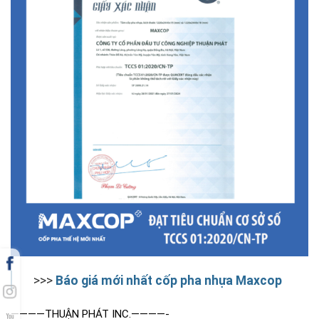
>>>
Báo giá mới nhất cốp pha nhựa Maxcop
————THUẬN PHÁT INC.————-