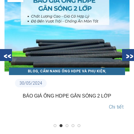
,
,
BLOG
CẨM NANG ỐNG NHỰA THUẬN PHÁT
TIN NỘI BỘ
18/05/2024
TẠI SAO NÊN LỰA CHỌN ỐNG NHỰA THUẬN PHÁT?
Chi tiết