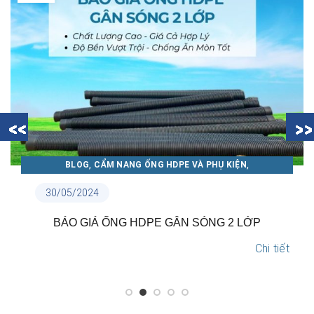
,
,
BLOG
CẨM NANG ỐNG NHỰA THUẬN PHÁT
TIN NỘI BỘ
18/05/2024
TẠI SAO NÊN LỰA CHỌN ỐNG NHỰA THUẬN PHÁT?
Chi tiết